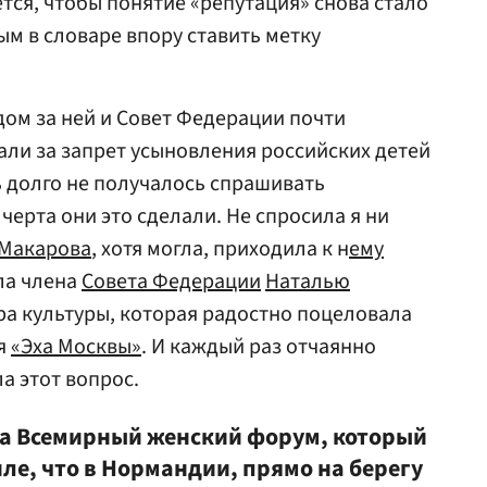
ется, чтобы понятие «репутация» снова стало
ым в словаре впору ставить метку
едом за ней и Совет Федерации почти
али за запрет усыновления российских детей
ь долго не получалось спрашивать
 черта они это сделали. Не спросила я ни
 Макарова
, хотя могла, приходила к н
ему
ла члена
Совета Федерации
Наталью
ра культуры, которая радостно поцеловала
ия
«Эха Москвы»
. И каждый раз отчаянно
ла этот вопрос.
 на Всемирный женский форум, который
ле, что в Нормандии, прямо на берегу