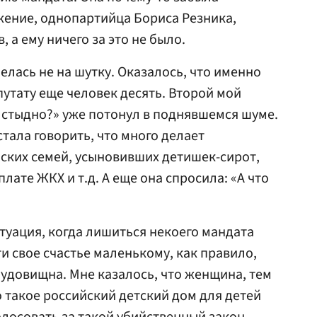
ажение, однопартийца Бориса Резника,
 а ему ничего за это не было.
лась не на шутку. Оказалось, что именно
путату еще человек десять. Второй мой
е стыдно?» уже потонул в поднявшемся шуме.
тала говорить, что много делает
ских семей, усыновивших детишек-сирот,
лате ЖКХ и т.д. А еще она спросила: «А что
итуация, когда лишиться некоего мандата
и свое счастье маленькому, как правило,
удовищна. Мне казалось, что женщина, тем
 такое российский детский дом для детей