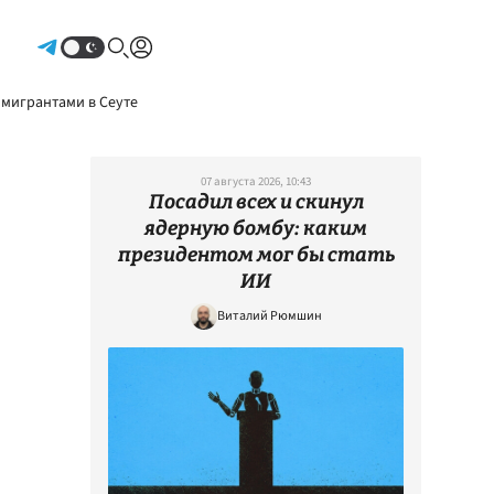
Авторизоваться
 мигрантами в Сеуте
07 августа 2026, 10:43
Посадил всех и скинул
ядерную бомбу: каким
президентом мог бы стать
ИИ
Виталий Рюмшин