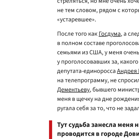
стреляться, но мне очень хоч
не тем словом, рядом с котор
«устаревшее».
После того как
Госдума
, а сл
в полном составе проголосов
семьями из США, у меня очен
у проголосовавших за, какого
депутата-единоросса
Андрея
на телепрограмму, не спроси
Дементьеву
, бывшего минист
меня в щечку на дне рожден
ругала себя за то, что не зада
Тут судьба занесла меня
проводится в городе Дови