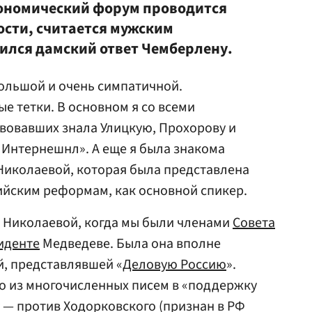
ономический форум проводится
мости, считается мужским
чился дамский ответ Чемберлену.
ольшой и очень симпатичной.
е тетки. В основном я со всеми
твовавших знала Улицкую, Прохорову и
 Интернешнл». А еще я была знакома
Николаевой, которая была представлена
ийским реформам, как основной спикер.
с Николаевой, когда мы были членами
Совета
иденте
Медведеве. Была она вполне
, представлявшей «
Деловую Россию
».
о из многочисленных писем в «поддержку
у — против Ходорковского (признан в РФ