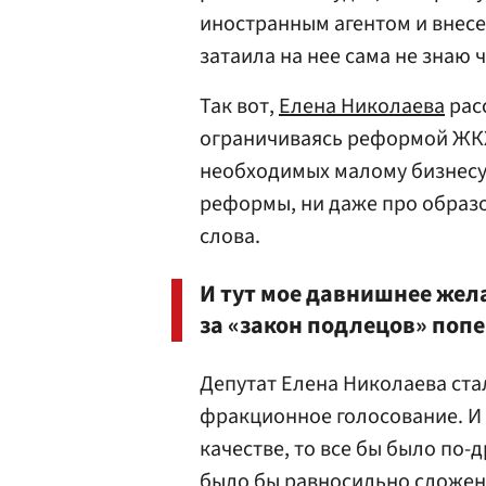
иностранным агентом и внесен
затаила на нее сама не знаю чт
Так вот,
Елена Николаева
рас
ограничиваясь реформой ЖКХ
необходимых малому бизнесу.
реформы, ни даже про образо
слова.
И тут мое давнишнее жел
за «закон подлецов» попе
Депутат Елена Николаева стал
фракционное голосование. И 
качестве, то все бы было по-
было бы равносильно сложен