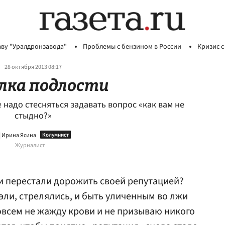
аву "Уралдронзавода"
Проблемы с бензином в России
Кризис с
28 октября 2013 08:17
лка подлости
 надо стесняться задавать вопрос «как вам не
стыдно?»
Ирина Ясина
Журналист
и перестали дорожить своей репутацией?
эли, стрелялись, и быть уличенным во лжи
всем не жажду крови и не призываю никого