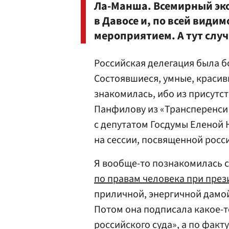
Ла-Манша. Всемирный эк
в Давосе и, по всей види
мероприятием. А тут слу
Российская делегация была б
Состоявшиеся, умные, красивы
знакомилась, ибо из присутс
Панфилову из «Трансперенси
с депутатом Госдумы Еленой 
на сессии, посвященной росс
Я вообще-то познакомилась 
по правам человека при през
приличной, энергичной дамой
Потом она подписала какое-т
российского суда», а по факт