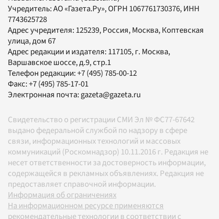
Учредитель:
АО «Газета.Ру»
, ОГРН 1067761730376, ИНН
7743625728
Адрес учредителя: 125239, Россия, Москва, Коптевская
улица, дом 67
Адрес редакции и издателя:
117105
, г.
Москва
,
Варшавское шоссе, д.9, стр.1
Телефон редакции:
+7 (495) 785-00-12
Факс:
+7 (495) 785-17-01
Электронная почта:
gazeta@gazeta.ru
Свидетельство о регистрации СМИ Эл № ФС77-67642
выдано федеральной службой по надзору в сфере
связи, информационных технологий и массовых
коммуникаций (Роскомнадзор) 10.11.2016 г. Редакция не
несет ответственности за достоверность информации,
содержащейся в рекламных объявлениях. Редакция не
предоставляет справочной информации.
Информация об ограничениях
На информационном ресурсе применяются
рекомендательные технологии в соответствии с