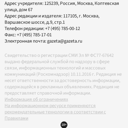
Адрес учредителя: 125239, Россия, Москва, Коптевская
улица, дом 67
Адрес редакции и издателя:
117105
, г.
Москва
,
Варшавское шоссе, д.9, стр.1
Телефон редакции:
+7 (495) 785-00-12
Факс:
+7 (495) 785-17-01
Электронная почта:
gazeta@gazeta.ru
Свидетельство о регистрации СМИ Эл № ФС77-67642
выдано федеральной службой по надзору в сфере
связи, информационных технологий и массовых
коммуникаций (Роскомнадзор) 10.11.2016 г. Редакция не
несет ответственности за достоверность информации,
содержащейся в рекламных объявлениях. Редакция не
предоставляет справочной информации.
Информация об ограничениях
На информационном ресурсе применяются
рекомендательные технологии в соответствии с
Правилами
18+