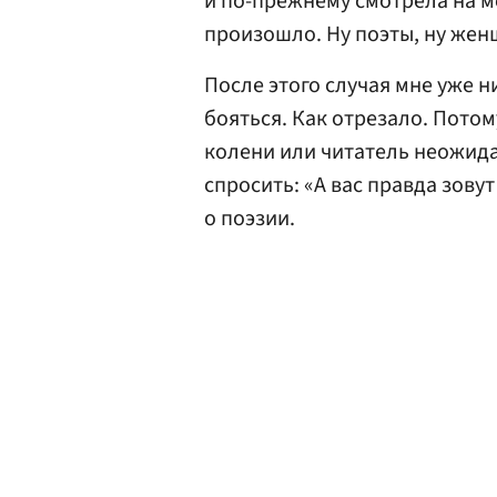
и по-прежнему смотрела на м
произошло. Ну поэты, ну женщ
После этого случая мне уже н
бояться. Как отрезало. Потом
колени или читатель неожид
спросить: «А вас правда зов
о поэзии.