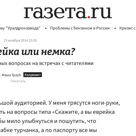
аву "Уралдронзавода"
Проблемы с бензином в России
Кризис с
15 ноября 2014 15:55
ейка или немка?
ых вопросах на встречах с читателями
Маша Трауб
Писатель
шой аудиторией. У меня трясутся ноги-руки,
ть на вопросы типа «Скажите, а вы еврейка
бы мило улыбнуться и пошутить, что
абке турчанка, а по паспорту все мы