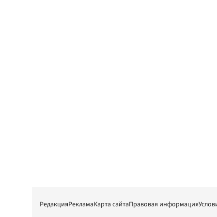
Редакция
Реклама
Карта сайта
Правовая информация
Услов