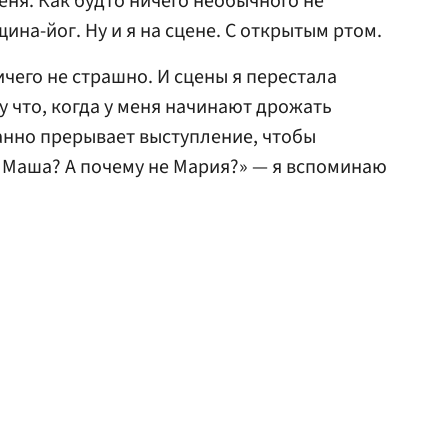
еня. Как будто ничего необычного не
ина-йог. Ну и я на сцене. С открытым ртом.
ичего не страшно. И сцены я перестала
у что, когда у меня начинают дрожать
анно прерывает выступление, чтобы
ут Маша? А почему не Мария?» — я вспоминаю