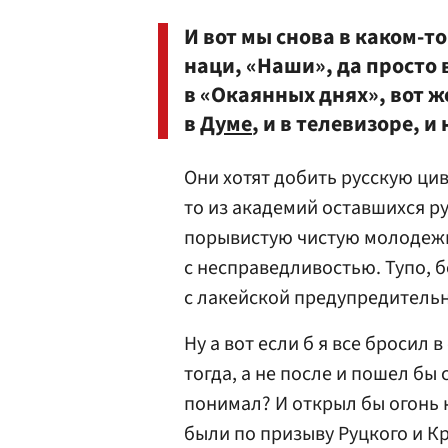
И вот мы снова в каком-т
наци, «Наши», да просто
в «Окаянных днях», вот ж
в
Думе
, и в телевизоре, и
Они хотят добить русскую ци
то из академий оставшихся р
порывистую чистую молодежь,
с несправедливостью. Тупо, 
с лакейской предупредитель
Ну а вот если б я все бросил 
тогда, а не после и пошел бы 
понимал? И открыл бы огонь 
были по призыву Руцкого и К