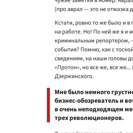
чужие заметки в номер. Аврал
(про аврал — это не отмазка д
Кстати, ровно то же было и в 
на работе. Но! По ней же я и 
криминальным репортером, —
события? Помню, как с тоской
сведениям, на наши головы д
«Протон», но все же, все же.
Дзержинского.
Мне было немного грустно 
бизнес-обозреватель и в
в очень неподходящем мес
трех революционеров.