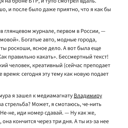
дя на броне БТР, и тупо смотрел вдаль.
о, и после было даже приятно, что я как бы
 в глянцевом журнале, первом в России, —
омовой». Богатые авто, модные города,
ы роскоши, ясное дело. А вот была еще
Как правильно какать». Бессмертный текст!
кий человек, креативный (сейчас преподает
е время: сегодня эту тему как новую подает
амура я зашел к медиамагнату
Владимиру
за стрельба? Может, я смотаюсь, че-нить
Не-не, иди номер сдавай. — Ну как же,
она кончится через три дня. А ты из-за нее