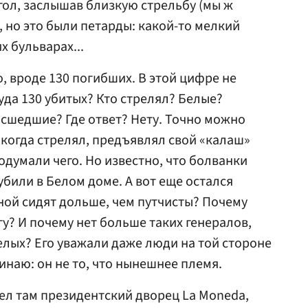
гол, заслышав близкую стрельбу (мы ж
, но это были петарды: какой-то мелкий
 бульварах...
о, вроде 130 погибших. В этой цифре не
уда 130 убитых? Кто стрелял? Белые?
сшедшие? Где ответ? Нету. Точно можно
, когда стрелял, предъявлял свой «калаш»
подумали чего. Но известно, что болванки
убили в Белом доме. А вот еще остался
ной сидят дольше, чем путчисты? Почему
угу? И почему нет больше таких генералов,
елых? Его уважали даже люди на той стороне
минаю: он не то, что нынешнее племя.
шел там президентский дворец La Moneda,