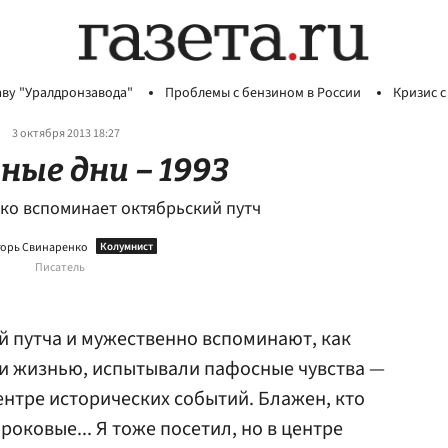
аву "Уралдронзавода"
Проблемы с бензином в России
Кризис с
3 октября 2013 18:27
ные дни – 1993
ко вспоминает октябрьский путч
орь Свинаренко
Писатель
й путча и мужественно вспоминают, как
ли жизнью, испытывали пафосные чувства —
центре исторических событий. Блажен, кто
роковые... Я тоже посетил, но в центре