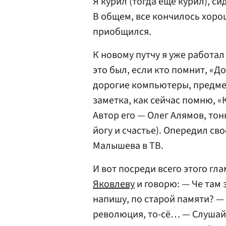
Я курил (тогда еще курил), си
В общем, все кончилось хорош
приобщился.
К новому путчу я уже работал
это был, если кто помнит, «Д
дорогие компьютеры, предмет
заметка, как сейчас помню, «
Автор его — Олег Алямов, тон
йогу и счастье). Опередил сво
Малышева в ТВ.
И вот посреди всего этого гл
Яковлеву
и говорю: — Че там 
напишу, по старой памяти? — 
революция, то-сё… — Слушай, 