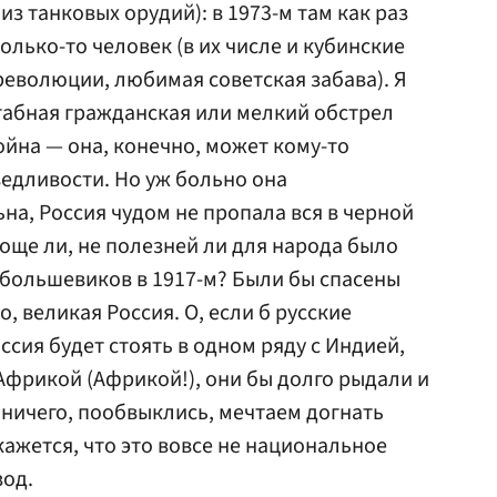
из танковых орудий): в 1973-м там как раз
колько-то человек (в их числе и кубинские
революции, любимая советская забава). Я
табная гражданская или мелкий обстрел
йна — она, конечно, может кому-то
едливости. Но уж больно она
на, Россия чудом не пропала вся в черной
роще ли, не полезней ли для народа было
 большевиков в 1917-м? Были бы спасены
 великая Россия. О, если б русские
оссия будет стоять в одном ряду с Индией,
фрикой (Африкой!), они бы долго рыдали и
 ничего, пообвыклись, мечтаем догнать
кажется, что это вовсе не национальное
зод.