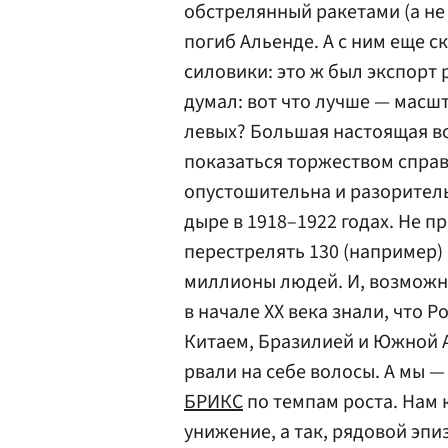
обстрелянный ракетами (а не 
погиб Альенде. А с ним еще с
силовики: это ж был экспорт 
думал: вот что лучше — масш
левых? Большая настоящая во
показаться торжеством справ
опустошительна и разоритель
дыре в 1918–1922 годах. Не п
перестрелять 130 (например)
миллионы людей. И, возможно,
в начале XX века знали, что Р
Китаем, Бразилией и Южной А
рвали на себе волосы. А мы —
БРИКС
по темпам роста. Нам 
унижение, а так, рядовой эпи