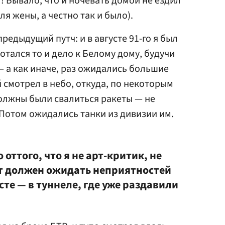
! Бывало, что и ночевать домой не ездил
ля жены, а честно так и было).
предыдущий путч: и в августе 91-го я был
мотался то и дело к Белому дому, будучи
 а как иначе, раз ожидались большие
 смотрел в небо, откуда, по некоторым
олжны были свалиться ракеты — не
.. Потом ожидались танки из дивизии им.
оттого, что я не арт-критик, не
от должен ожидать неприятностей
те — в туннеле, где уже раздавили