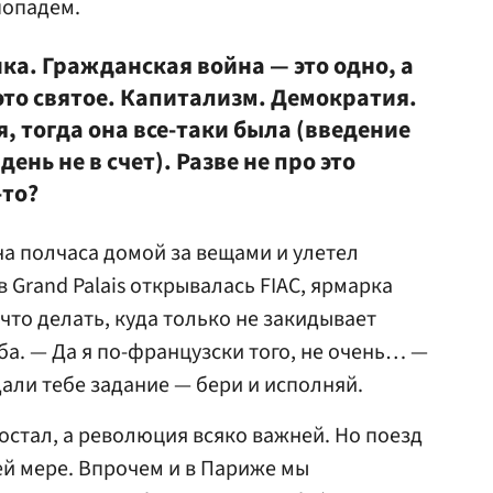
попадем.
ика. Гражданская война — это одно, а
это святое. Капитализм. Демократия.
, тогда она все-таки была (введение
ень не в счет). Разве не про это
-то?
 на полчаса домой за вещами и улетел
в Grand Palais открывалась FIAC, ярмарка
 что делать, куда только не закидывает
ба. — Да я по-французски того, не очень… —
 дали тебе задание — бери и исполняй.
остал, а революция всяко важней. Но поезд
ей мере. Впрочем и в Париже мы