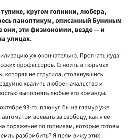
о тупике, кругом гопники, любера,
 весь паноптикум, описанный Буниным
е они, эти физиономии, везде — и
 на улицах.
вилизацию уж окончательно. Прогнать куда-
усских профессоров. Сгноить в тюрьмах
 которая не струсила, столкнувшись
бездумно хвалить любое начальство и
ностью выполнять любые его команды.
в октябре 93-го, плюнул бы на гламур уже
с автоматом воевать за свободу, как я ее
на поражение по гопникам, которые готовы
ремль разбомбить? Я прям вижу этих