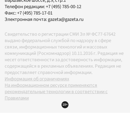
Варшавское шоссе, д.9, стр.1
Телефон редакции:
+7 (495) 785-00-12
Факс:
+7 (495) 785-17-01
Электронная почта:
gazeta@gazeta.ru
Свидетельство о регистрации СМИ Эл № ФС77-67642
выдано федеральной службой по надзору в сфере
связи, информационных технологий и массовых
коммуникаций (Роскомнадзор) 10.11.2016 г. Редакция не
несет ответственности за достоверность информации,
содержащейся в рекламных объявлениях. Редакция не
предоставляет справочной информации.
Информация об ограничениях
На информационном ресурсе применяются
рекомендательные технологии в соответствии с
Правилами
18+