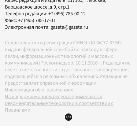
Адрес редакции и издателя:
117105
, г.
Москва
,
Варшавское шоссе, д.9, стр.1
Телефон редакции:
+7 (495) 785-00-12
Факс:
+7 (495) 785-17-01
Электронная почта:
gazeta@gazeta.ru
Свидетельство о регистрации СМИ Эл № ФС77-67642
выдано федеральной службой по надзору в сфере
связи, информационных технологий и массовых
коммуникаций (Роскомнадзор) 10.11.2016 г. Редакция не
несет ответственности за достоверность информации,
содержащейся в рекламных объявлениях. Редакция не
предоставляет справочной информации.
Информация об ограничениях
На информационном ресурсе применяются
рекомендательные технологии в соответствии с
Правилами
18+