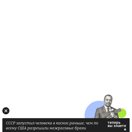
СССР запустил человека в космос раньше, чем по
всему США разрешили межрасовые браки