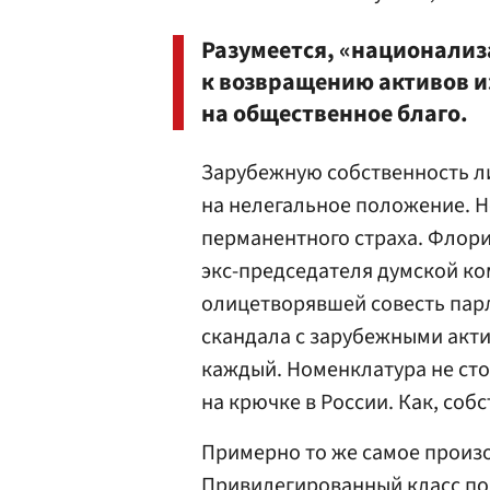
Разумеется, «национализ
к возвращению активов из
на общественное благо.
Зарубежную собственность л
на нелегальное положение. Н
перманентного страха. Флор
экс-председателя думской ком
олицетворявшей совесть парл
скандала с зарубежными акти
каждый. Номенклатура не сто
на крючке в России. Как, соб
Примерно то же самое произо
Привилегированный класс пов