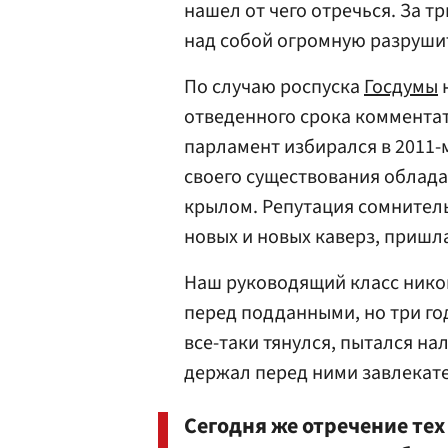
нашел от чего отречься. За т
над собой огромную разруши
По случаю роспуска
Госдумы
н
отведенного срока комментат
парламент избирался в 2011-
своего существования обла
крылом. Репутация сомнител
новых и новых каверз, пришла
Наш руководящий класс никог
перед подданными, но три го
все-таки тянулся, пытался на
держал перед ними завлекат
Сегодня же отречение тех