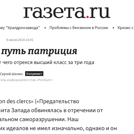
аву "Уралдронзавода"
Проблемы с бензином в России
Кризис с
9 июля 2014 10:41
 путь патриция
 чего отрекся высший класс за три года
Сергей Шелин
ель информагентства «Росбалт»
on des clercs» («Предательство
лита Запада обвинялась в отречении от
ральном саморазрушении. Наш
х идеалов не имел изначально, однако и он