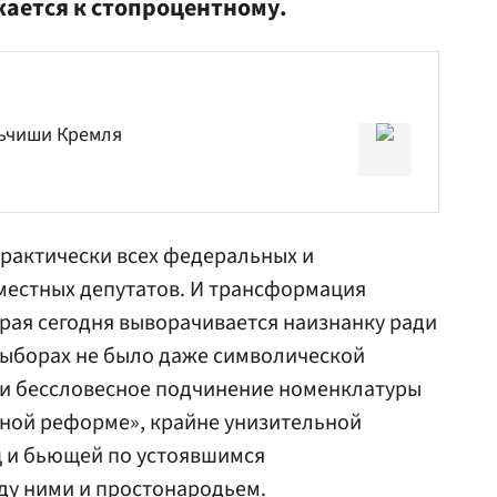
ается к стопроцентному.
льчиши Кремля
рактически всех федеральных и
естных депутатов. И трансформация
рая сегодня выворачивается наизнанку ради
 выборах не было даже символической
ти бессловесное подчинение номенклатуры
ной реформе», крайне унизительной
ц и бьющей по устоявшимся
ду ними и простонародьем.