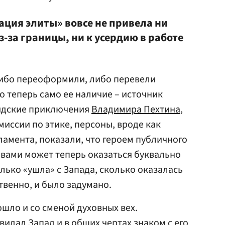
ация элиты» вовсе не привела ни
-за границы, ни к усердию в работе
ибо переоформили, либо перевели
о теперь само ее наличие – источник
идские приключения
Владимира Пехтина
,
иссии по этике, персоны, вроде как
амента, показали, что героем публичного
вами может теперь оказаться буквально
лько «ушла» с Запада, сколько оказалась
ственно, и было задумано.
шло и со сменой духовных вех.
идал Запад и в общих чертах знаком с его