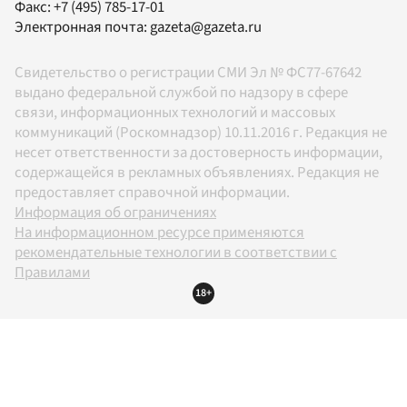
Факс:
+7 (495) 785-17-01
Электронная почта:
gazeta@gazeta.ru
Свидетельство о регистрации СМИ Эл № ФС77-67642
выдано федеральной службой по надзору в сфере
связи, информационных технологий и массовых
коммуникаций (Роскомнадзор) 10.11.2016 г. Редакция не
несет ответственности за достоверность информации,
содержащейся в рекламных объявлениях. Редакция не
предоставляет справочной информации.
Информация об ограничениях
На информационном ресурсе применяются
рекомендательные технологии в соответствии с
Правилами
18+