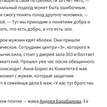
етворять свои потребности за счет него, —
ональный подход может быть ошибочным.
не смогу понять голод другого человека, —
ой. — Тут мы приходим к понятиям добра и
го, что есть добро, а что есть зло.
трое мужчин едят яблоки. Они пришли
ическое. Сотрудник центра «Э», которого я
вычислила, стоит у дверей зала 303 и болтает
ихватский. Прошел уже час после обещанного
происходит. Анна Борко из Комитета 6 мая
накомит с мужем, который защитник
т в семейные дела 6 мая: «У нас тут братство
ном платке — мама
Андрея Барабанова
. Ее