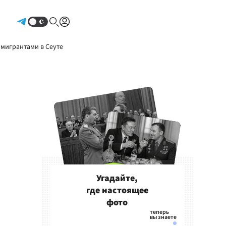
Авторизоваться
 мигрантами в Сеуте
Угадайте,
где настоящее
фото