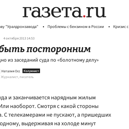
аву "Уралдронзавода"
Проблемы с бензином в России
Кризис с
4 октября 2013 14:53
 быть посторонним
дно из заседаний суда по «болотному делу»
Наталия Осс
Журналист, писатель
суда и заканчивается нарядным жилым
ли наоборот. Смотря с какой стороны
да. С телекамерами не пускают, а пришедших
 одному, выдерживая на холоде минут