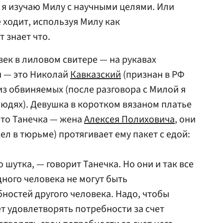
о я изучаю Милу с научными целями. Или
е ходит, используя Милу как
 знает что.
век в лиловом свитере — на рукавах
н — это Николай
Кавказский
(признан в РФ
из обвиняемых (после разговора с Милой я
юдях). Девушка в коротком вязаном платье
 это Танечка — жена
Алексея Полиховича
, они
ел в тюрьме) протягивает ему пакет с едой:
 шутка, — говорит Танечка. Но они и так все
ного человека не могут быть
бностей другого человека. Надо, чтобы
т удовлетворять потребности за счет