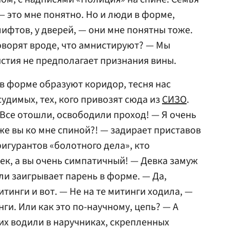
 это мне понятно. Но и люди в форме,
 лифтов, у дверей, — они мне понятны тоже.
оворят вроде, что амнистируют? — Мы
истия не предполагает признания вины.
 в форме образуют коридор, тесня нас
судимых, тех, кого привозят сюда из
СИЗО
.
 Все отошли, освободили проход! — Я очень
же вы ко мне спиной?! — задирает приставов
фигурантов «болотного дела», кто
ек, а вы очень симпатичный! — Девка замуж
 ли заигрывает парень в форме. — Да,
итинги и вот. — Не на те митинги ходила, —
ги. Или как это по-научному, цепь? — А
 их водили в наручниках, скрепленных