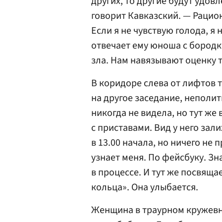
других, то другие будут удовл
говорит Кавказский. — Раци
Если я не чувствую голода, я 
отвечает ему юноша с бородк
зла. Нам навязывают оценку то
В коридоре слева от лифтов 
на другое заседание, неполит
никогда не видела, но тут же 
с приставами. Вид у него зал
в 13.00 начала, но ничего не 
узнает меня. По фейсбуку. З
в процессе. И тут же посвящае
кольца». Она улыбается.
Женщина в траурном кружев