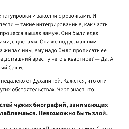
е татуировки и заколки с розочками. И
лести — такие интегрированные, как часть
 процесса вышла замуж. Они были едва
нами, с цветами. Она же под домашним
а жила с ним, ему надо было прописать ее
ее домашний арест у него в квартире? — Да. А
ный Саши.
 недалеко от Духаниной. Кажется, что они
гих обстоятельствах. Черт знает что.
остей чужих биографий, занимающих
слабляешься. Невозможно быть злой.
ом, с надписями «Полиция» на спине. Семья