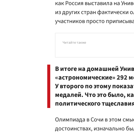
как Россия выставила на Унив
из других стран фактически 
участников просто приписыва
Читайте также
В итоге на домашней Уни
«астрономические» 292 ме
У второго по этому показ
медалей. Что это было, к
политического тщеслави
Олимпиада в Сочи в этом смы
достоинствах, изначально бы