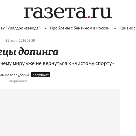
аву "Уралдронзавода"
Проблемы с бензином в России
Кризис с
21 июля 2016 08:59
цы допинга
чему миру уже не вернуться к «чистому спорту»
ен Новопрудский
Журналист