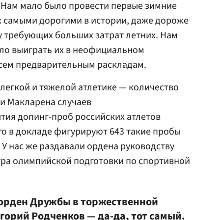
 Нам мало было провести первые зимние
их самыми дорогими в истории, даже дороже
у требующих больших затрат летних. Нам
тало выиграть их в неофициальном
всем предварительным раскладам.
 легкой и тяжелой атлетике — количество
ии Макларена случаев
тия допинг-проб российских атлетов
го в докладе фигурируют 643 такие пробы
 У нас же раздавали ордена руководству
тра олимпийской подготовки по спортивной
й орден Дружбы в торжественной
горий Родченков
— да-да, тот самый.