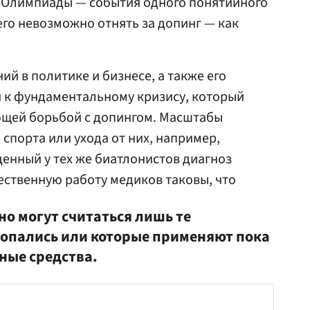
й Олимпиады — события одного понятийного
его невозможно отнять за допинг — как
й в политике и бизнесе, а также его
и к фундаментальному кризису, который
ющей борьбой с допингом. Масштабы
спорта или ухода от них, например,
енный у тех же биатлонистов диагноз
чественную работу медиков таковы, что
о могут считаться лишь те
попались или которые применяют пока
ные средства.