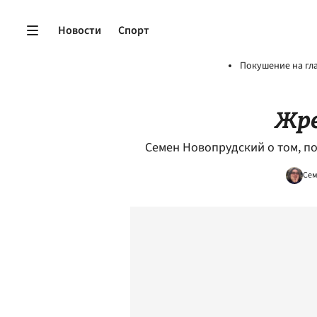
Новости
Спорт
Покушение на гл
Жре
Семен Новопрудский о том, по
Сем