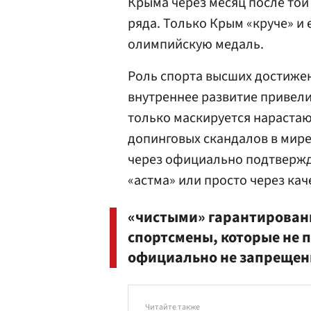
Крыма через месяц после то
ряда. Только Крым «круче» и 
олимпийскую медаль.
Роль спорта высших достижени
внутреннее развитие привел
только маскируется нараста
допинговых скандалов в мире 
через официально подтвержд
«астма» или просто через ка
«чистыми» гарантированн
спортсмены, которые не 
официально не запрещен
Читайте также