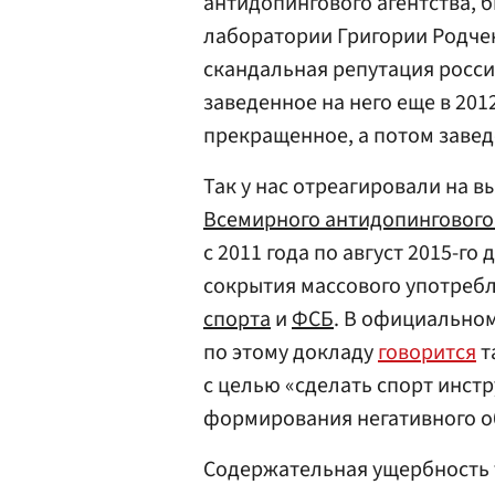
антидопингового агентства,
лаборатории Григории Родчен
скандальная репутация росси
заведенное на него еще в 2012
прекращенное, а потом завед
Так у нас отреагировали на 
Всемирного антидопингового 
с 2011 года по август 2015-г
сокрытия массового употребл
спорта
и
ФСБ
. В официально
по этому докладу
говорится
т
с целью «сделать спорт инст
формирования негативного об
Содержательная ущербность т