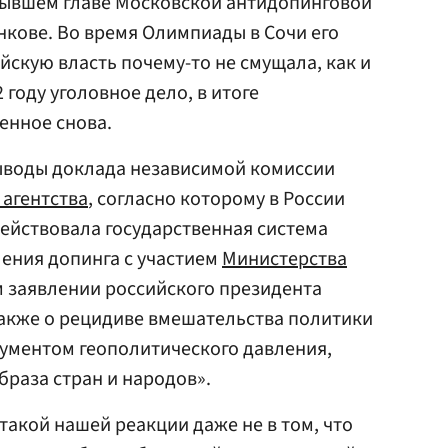
 бывшем главе Московской антидопинговой
кове. Во время Олимпиады в Сочи его
йскую власть почему-то не смущала, как и
 году уголовное дело, в итоге
енное снова.
выводы доклада независимой комиссии
агентства
, согласно которому в России
о действовала государственная система
ения допинга с участием
Министерства
м заявлении российского президента
акже о рецидиве вмешательства политики
рументом геополитического давления,
раза стран и народов».
акой нашей реакции даже не в том, что