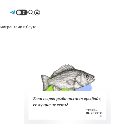
Авторизоваться
 мигрантами в Сеуте
Если сырая рыба пахнет «рыбой»,
ее лучше не есть!