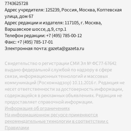
7743625728
Адрес учредителя: 125239, Россия, Москва, Коптевская
улица, дом 67
Адрес редакции и издателя:
117105
, г.
Москва
,
Варшавское шоссе, д.9, стр.1
Телефон редакции:
+7 (495) 785-00-12
Факс:
+7 (495) 785-17-01
Электронная почта:
gazeta@gazeta.ru
Свидетельство о регистрации СМИ Эл № ФС77-67642
выдано федеральной службой по надзору в сфере
связи, информационных технологий и массовых
коммуникаций (Роскомнадзор) 10.11.2016 г. Редакция не
несет ответственности за достоверность информации,
содержащейся в рекламных объявлениях. Редакция не
предоставляет справочной информации.
Информация об ограничениях
На информационном ресурсе применяются
рекомендательные технологии в соответствии с
Правилами