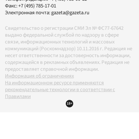
Факс:
+7 (495) 785-17-01
Электронная почта:
gazeta@gazeta.ru
Свидетельство о регистрации СМИ Эл № ФС77-67642
выдано федеральной службой по надзору в сфере
связи, информационных технологий и массовых
коммуникаций (Роскомнадзор) 10.11.2016 г. Редакция не
несет ответственности за достоверность информации,
содержащейся в рекламных объявлениях. Редакция не
предоставляет справочной информации.
Информация об ограничениях
На информационном ресурсе применяются
рекомендательные технологии в соответствии с
Правилами
18+