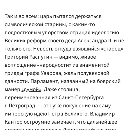
Так и во всем: царь пытался держаться
символической старины, с каким-то
подростковым упорством отрицая идеологию
Великих реформ своего деда Александра II, и не
только его. Невесть откуда взявшийся «старец»
Григорий Распутин
— видимо, живое
воплощение «народности» из знаменитой
триады графа Уварова, жаль полувековой
давности. Парламент, названный на боярский
манер
«думой»
. Даже столица,
переименованная из Санкт-Петербурга
в Петроград, — это уже покушение на саму
имперскую идею Петра Великого. Владимир
Кантор остроумно замечает, что дальнейшее
превращение города в Ленинград было этим