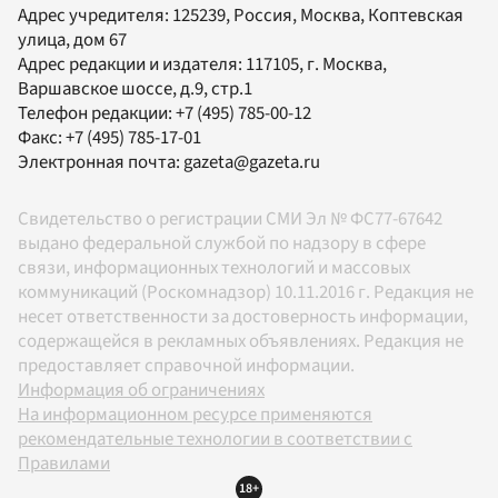
Адрес учредителя: 125239, Россия, Москва, Коптевская
улица, дом 67
Адрес редакции и издателя:
117105
, г.
Москва
,
Варшавское шоссе, д.9, стр.1
Телефон редакции:
+7 (495) 785-00-12
Факс:
+7 (495) 785-17-01
Электронная почта:
gazeta@gazeta.ru
Свидетельство о регистрации СМИ Эл № ФС77-67642
выдано федеральной службой по надзору в сфере
связи, информационных технологий и массовых
коммуникаций (Роскомнадзор) 10.11.2016 г. Редакция не
несет ответственности за достоверность информации,
содержащейся в рекламных объявлениях. Редакция не
предоставляет справочной информации.
Информация об ограничениях
На информационном ресурсе применяются
рекомендательные технологии в соответствии с
Правилами
18+