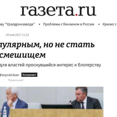
аву "Уралдронзавода"
Проблемы с бензином в России
Кризис с
29 мая 2017 11:22
пулярным, но не стать
осмешищем
 для властей проснувшийся интерес к блогерству
Георгий Бовт
Политолог