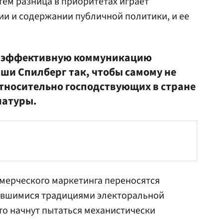
тем разница в приоритетах играет
и и содержании публичной политики, и ее
ь эффективную коммуникацию
аши Спилберг так, чтобы самому не
относительно господствующих в стране
латуры.
мерческого маркетинга переносятся
оявшимися традициями электоральной
это начнут пытаться механистически