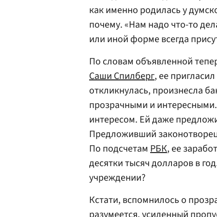
как именно родилась у думско
почему. «Нам надо что-то дел
или иной форме всегда прису
По словам объявленной тепер
Саши Спилберг
, ее пригласи
откликнулась, произнесла ба
прозрачными и интересными.
интересом. Ей даже предлож
Предложивший законотворец 
По подсчетам
РБК
, ее зарабо
десятки тысяч долларов в год
учреждении?
Кстати, вспомнилось о прозр
разумеется, усиленный пропу