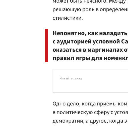
может быть неясного. Между 
решающую роль в определени
стилистики.
Непонятно, как наладит
с аудиторией условной С
оказаться в маргиналах 
правил игры для номенк
Читайте также
Одно дело, когда приемы ком
в политическую сферу с уст
демократии, а другое, когда 