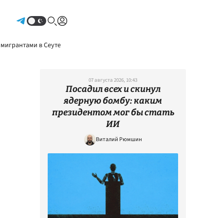
Авторизоваться
 мигрантами в Сеуте
07 августа 2026, 10:43
Посадил всех и скинул
ядерную бомбу: каким
президентом мог бы стать
ИИ
Виталий Рюмшин