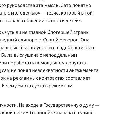
го руководства эта мысль. Зато понятно
ать с молодежью» — тезис, который в той
тствовал в общении «отцов и детей».
ь чуть ли не главной блогершей страны
л видный единоросс
Сергей Неверов
. Она
нальные благоглупости о надобности быть
 Была выслушана с неподдельным
или поработать помощником депутата.
сам не понял неадекватности ангажемента.
ток на рекламных контрактах составляет
. К чему ей эта суета в режимном
ачности. На входе в Государственную думу —
скной режим (тройной). Сначала на улице,