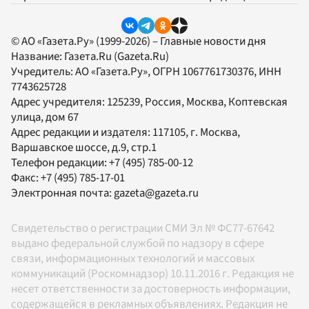
© АО «Газета.Ру» (1999-2026) – Главные новости дня
Название:
Газета.Ru
(Gazeta.Ru)
Учредитель:
АО «Газета.Ру»
, ОГРН 1067761730376, ИНН
7743625728
Адрес учредителя: 125239, Россия, Москва, Коптевская
улица, дом 67
Адрес редакции и издателя:
117105
, г.
Москва
,
Варшавское шоссе, д.9, стр.1
Телефон редакции:
+7 (495) 785-00-12
Факс:
+7 (495) 785-17-01
Электронная почта:
gazeta@gazeta.ru
Свидетельство о регистрации СМИ Эл № ФС77-67642
выдано федеральной службой по надзору в сфере
связи, информационных технологий и массовых
коммуникаций (Роскомнадзор) 10.11.2016 г. Редакция не
несет ответственности за достоверность информации,
содержащейся в рекламных объявлениях. Редакция не