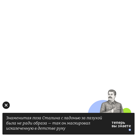
Знаменитая поза Сталина с ладонью за пазухой
была не ради образа — так он маскировал
искалеченную в детстве руку