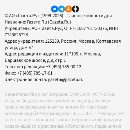
© АО «Газета.Ру» (1999-2026) – Главные новости дня
Название:
Газета.Ru
(Gazeta.Ru)
Учредитель:
АО «Газета.Ру»
, ОГРН 1067761730376, ИНН
7743625728
Адрес учредителя: 125239, Россия, Москва, Коптевская
улица, дом 67
Адрес редакции и издателя:
117105
, г.
Москва
,
Варшавское шоссе, д.9, стр.1
Телефон редакции:
+7 (495) 785-00-12
Факс:
+7 (495) 785-17-01
Электронная почта:
gazeta@gazeta.ru
Свидетельство о регистрации СМИ Эл № ФС77-67642
выдано федеральной службой по надзору в сфере
связи, информационных технологий и массовых
коммуникаций (Роскомнадзор) 10.11.2016 г. Редакция не
несет ответственности за достоверность информации,
содержащейся в рекламных объявлениях. Редакция не