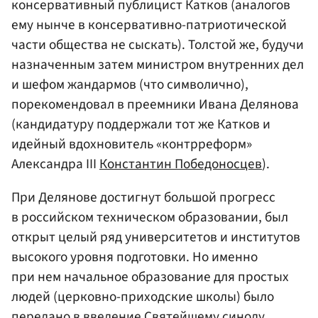
консервативный публицист Катков (аналогов
ему нынче в консервативно-патриотической
части общества не сыскать). Толстой же, будучи
назначенным затем министром внутренних дел
и шефом жандармов (что символично),
порекомендовал в преемники Ивана Делянова
(кандидатуру поддержали тот же Катков и
идейный вдохновитель «контрреформ»
Александра III
Константин Победоносцев
).
При Делянове достигнут большой прогресс
в российском техническом образовании, был
открыт целый ряд университетов и институтов
высокого уровня подготовки. Но именно
при нем начальное образование для простых
людей (церковно-приходские школы) было
передано в введение Святейшему синоду.