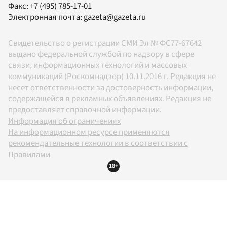
Факс:
+7 (495) 785-17-01
Электронная почта:
gazeta@gazeta.ru
Свидетельство о регистрации СМИ Эл № ФС77-67642
выдано федеральной службой по надзору в сфере
связи, информационных технологий и массовых
коммуникаций (Роскомнадзор) 10.11.2016 г. Редакция не
несет ответственности за достоверность информации,
содержащейся в рекламных объявлениях. Редакция не
предоставляет справочной информации.
Информация об ограничениях
На информационном ресурсе применяются
рекомендательные технологии в соответствии с
Правилами
18+