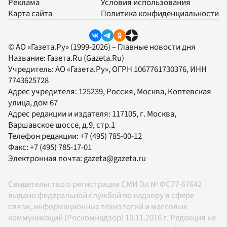
Реклама
Условия использования
Карта сайта
Политика конфиденциальности
© АО «Газета.Ру» (1999-2026) – Главные новости дня
Название:
Газета.Ru
(Gazeta.Ru)
Учредитель:
АО «Газета.Ру»
, ОГРН 1067761730376, ИНН
7743625728
Адрес учредителя: 125239, Россия, Москва, Коптевская
улица, дом 67
Адрес редакции и издателя:
117105
, г.
Москва
,
Варшавское шоссе, д.9, стр.1
Телефон редакции:
+7 (495) 785-00-12
Факс:
+7 (495) 785-17-01
Электронная почта:
gazeta@gazeta.ru
Свидетельство о регистрации СМИ Эл № ФС77-67642
выдано федеральной службой по надзору в сфере
связи, информационных технологий и массовых
коммуникаций (Роскомнадзор) 10.11.2016 г. Редакция не