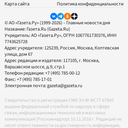
Карта сайта
Политика конфиденциальности
© АО «Газета.Ру» (1999-2026) – Главные новости дня
Название:
Газета.Ru
(Gazeta.Ru)
Учредитель:
АО «Газета.Ру»
, ОГРН 1067761730376, ИНН
7743625728
Адрес учредителя: 125239, Россия, Москва, Коптевская
улица, дом 67
Адрес редакции и издателя:
117105
, г.
Москва
,
Варшавское шоссе, д.9, стр.1
Телефон редакции:
+7 (495) 785-00-12
Факс:
+7 (495) 785-17-01
Электронная почта:
gazeta@gazeta.ru
Свидетельство о регистрации СМИ Эл № ФС77-67642
выдано федеральной службой по надзору в сфере
связи, информационных технологий и массовых
коммуникаций (Роскомнадзор) 10.11.2016 г. Редакция не
несет ответственности за достоверность информации,