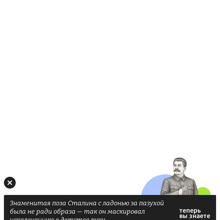
Знаменитая поза Сталина с ладонью за пазухой
была не ради образа — так он маскировал
искалеченную в детстве руку