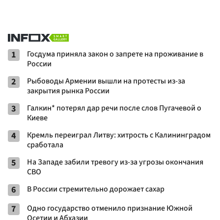
1
Госдума приняла закон о запрете на проживание в
России
2
Рыбоводы Армении вышли на протесты из-за
закрытия рынка России
3
Галкин* потерял дар речи после слов Пугачевой о
Киеве
4
Кремль переиграл Литву: хитрость с Калининградом
сработала
5
На Западе забили тревогу из-за угрозы окончания
СВО
6
В России стремительно дорожает сахар
7
Одно государство отменило признание Южной
Осетии и Абхазии