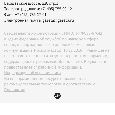
Варшавское шоссе, д.9, стр.1
Телефон редакции:
+7 (495) 785-00-12
Факс:
+7 (495) 785-17-01
Электронная почта:
gazeta@gazeta.ru
Свидетельство о регистрации СМИ Эл № ФС77-67642
выдано федеральной службой по надзору в сфере
связи, информационных технологий и массовых
коммуникаций (Роскомнадзор) 10.11.2016 г. Редакция не
несет ответственности за достоверность информации,
содержащейся в рекламных объявлениях. Редакция не
предоставляет справочной информации.
Информация об ограничениях
На информационном ресурсе применяются
рекомендательные технологии в соответствии с
Правилами
18+