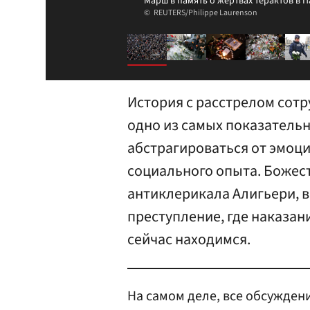
Марш в память о жертвах терактов в 
REUTERS/Philippe Laurenson
История с расстрелом сотр
одно из самых показательн
абстрагироваться от эмоций
социального опыта. Божес
антиклерикала Алигьери, в
преступление, где наказан
сейчас находимся.
На самом деле, все обсуждени