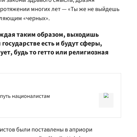
и законы здравого смысла, дразня
ротяжении многих лет — «Ты же не выйдешь
бляющим «черных».
суждая таким образом, выходишь
 государстве есть и будут сферы,
ует, будь то гетто или религиозная
путь националистам
истов были поставлены в априори