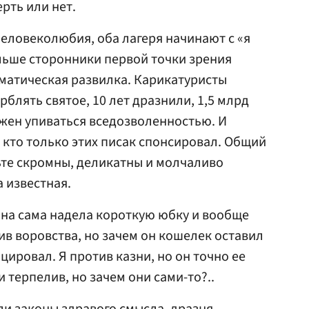
рть или нет.
еловеколюбия, оба лагеря начинают с «я
льше сторонники первой точки зрения
аматическая развилка. Карикатуристы
блять святое, 10 лет дразнили, 1,5 млрд
жен упиваться вседозволенностью. И
 кто только этих писак спонсировал. Общий
ьте скромны, деликатны и молчаливо
 известная.
она сама надела короткую юбку и вообще
ив воровства, но зачем он кошелек оставил
цировал. Я против казни, но он точно ее
и терпелив, но зачем они сами-то?..