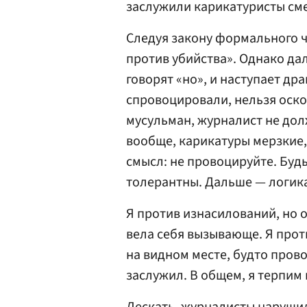
заслужили карикатуристы сме
Следуя закону формального ч
против убийства». Однако да
говорят «но», и наступает др
спровоцировали, нельзя оскор
мусульман, журналист не дол
вообще, карикатуры мерзкие,
смысл: не провоцируйте. Буд
толерантны. Дальше — логика
Я против изнасилований, но 
вела себя вызывающе. Я прот
на видном месте, будто прово
заслужил. В общем, я терпим 