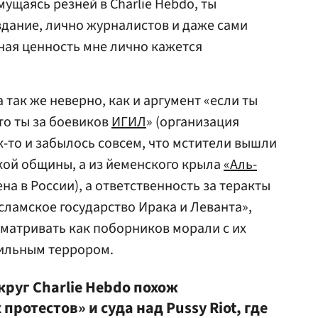
щаясь резней в Charlie Hebdo, ты
дание, лично журналистов и даже сами
ная ценность мне лично кажется
так же неверно, как и аргумент «если ты
то ты за боевиков
ИГИЛ
» (организация
к-то и забылось совсем, что мстители вышли
кой общины, а из йеменского крыла
«Аль-
а в России), а ответственность за теракты
сламское государство Ирака и Леванта»,
матривать как поборников морали с их
ильным террором.
круг Charlie Hebdo похож
ротестов» и суда над Pussy Riot, где