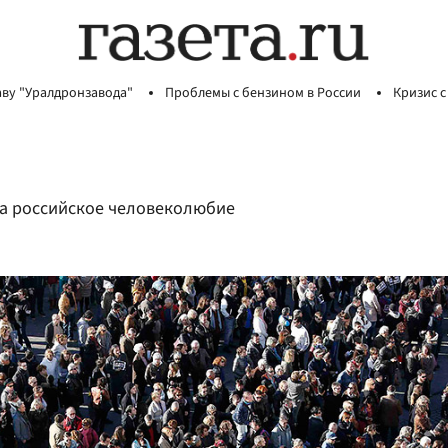
аву "Уралдронзавода"
Проблемы с бензином в России
Кризис с
на российское человеколюбие