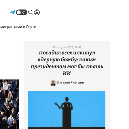
Авторизоваться
 мигрантами в Сеуте
07 августа 2026, 10:43
Посадил всех и скинул
ядерную бомбу: каким
президентом мог бы стать
ИИ
Виталий Рюмшин