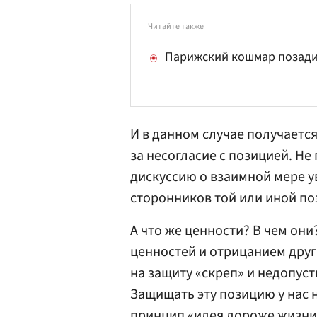
Читайте также
Парижский кошмар позад
И в данном случае получается
за несогласие с позицией. Не
дискуссию о взаимной мере у
сторонников той или иной поз
А что же ценности? В чем они
ценностей и отрицанием друг
на защиту «скреп» и недопус
Защищать эту позицию у нас 
принцип «идея дороже жизни