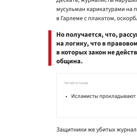
Дескать, журналисты нарушил
мусульман карикатурами на п
в Гарлеме с плакатом, оскор
Но получается, что, рас
на логику, что в правовом
в которых закон не действ
община.
Читайте также
Исламисты прокладывают 
Защитники же убитых журнал