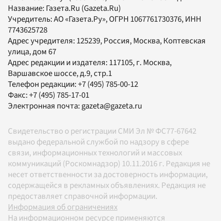
Название:
Газета.Ru
(Gazeta.Ru)
Учредитель:
АО «Газета.Ру»
, ОГРН 1067761730376, ИНН
7743625728
Адрес учредителя: 125239, Россия, Москва, Коптевская
улица, дом 67
Адрес редакции и издателя:
117105
, г.
Москва
,
Варшавское шоссе, д.9, стр.1
Телефон редакции:
+7 (495) 785-00-12
Факс:
+7 (495) 785-17-01
Электронная почта:
gazeta@gazeta.ru
Свидетельство о регистрации СМИ Эл № ФС77-67642
выдано федеральной службой по надзору в сфере
связи, информационных технологий и массовых
коммуникаций (Роскомнадзор) 10.11.2016 г. Редакция не
несет ответственности за достоверность информации,
содержащейся в рекламных объявлениях. Редакция не
предоставляет справочной информации.
Информация об ограничениях
На информационном ресурсе применяются