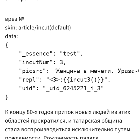
врез №
skin: article/incut(default)
data:
{

    "_essence": "test",

    "incutNum": 3,

    "picsrc": "Женщины в мечети. Ураза-
    "repl": "<3>:{{incut3()}}",

    "uid": "_uid_6245221_i_3"

К концу 80-х годов приток новых людей из этих
областей прекратился, и татарская община
стала воспроизводиться исключительно путем
рождаемости. Рождаемость падала,