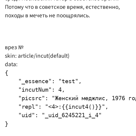
Потому что в советское время, естественно,
походы в мечеть не поощрялись.
врез №
skin: article/incut(default)
data:
{

    "_essence": "test",

    "incutNum": 4,

    "picsrc": "Женский меджлис, 1976 го
    "repl": "<4>:{{incut4()}}",

    "uid": "_uid_6245221_i_4"
