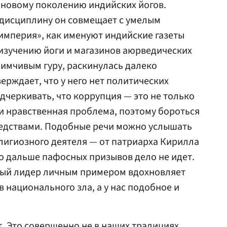
 новому поколению индийских йогов.
дисциплину он совмещает с умелым
империя», как именуют индийские газеты
 изучению йоги и магазинов аюрведических
имчивым гуру, раскинулась далеко
ерждает, что у него нет политических
дчеркивать, что коррупция — это не только
и нравственная проблема, поэтому бороться
редствами. Подобные речи можно услышать
елигиозного деятеля — от патриарха Кирилла
о дальше пафосных призывов дело не идет.
ный лидер личным примером вдохновляет
 национального зла, а у нас подобное и
т. Это совершенно не в наших традициях.