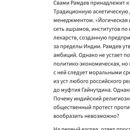
Свами Рамдев принадлежит к
Традиционную аскетическую 
менеджментом. «Йогическая 
сеть ашрамов, институтов по
лекарств, созданную предпри
за пределы Индии. Рамдев утв
амбиций. Однако не устает по
политико-экономическая, но 
с ней следует моральными с
из уст любого российского р
до муфтия Гайнутдина. Однак
Почему индийский религиоз
общественный протест против
вообразить невозможно?
На первый взгляд, ответ прос