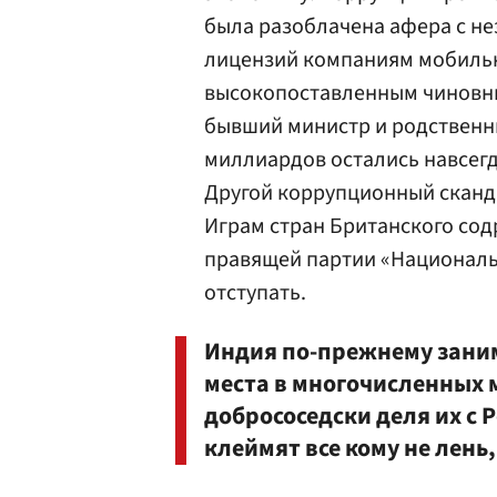
была разоблачена афера с н
лицензий компаниям мобильн
высокопоставленным чиновни
бывший министр и родственни
миллиардов остались навсег
Другой коррупционный сканда
Играм стран Британского содр
правящей партии «Национальн
отступать.
Индия по-прежнему зани
места в многочисленных 
добрососедски деля их с 
клеймят все кому не лень,