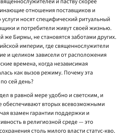
Священнослужителей и паству скорее
минающие отношения поставщиков и
то услуги носят специфический ритуальный
авщики и потребители живут своей жизнью.
ой же Бирмы, не становятся заботами других.
сийской империи, где священнослужители
ие и целиком зависели от расположения
тские времена, когда независимая
лась как вызов режиму. Почему эта
по сей день?
ел в равной мере удобно и светским, и
е обеспечивают вторых всевозможными
чая взамен гарантии поддержки и
ивность в религиозной среде — это
охранения столь милого власти статус-кво.