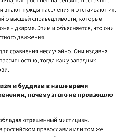
чина, как рост цен на бензин. Постоянно
хи знают нужды населения и отстаивают их,
ий о высшей справедливости, которые
не – дхарме. Этим и объясняется, что они
стного движения.
ля сравнения неслучайно. Они издавна
ассивностью, тогда как у западных –
ови.
изм и буддизм в наше время
енения, почему этого не произошло
озобладал отрешенный мистицизм.
в российском православии или том же