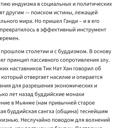
стию индуизма в социальных и политических
ят другим — поиском истины, лежащей
ьного мира. Но пришел Ганди – и в его
е превратилось в эффективный инструмент
перемен.
прошлом столетии и с буддизмом. В основу
ег принцип пассивного сопротивления злу.
ких наставников Тик Нат Хан говорил об
который отвергает насилие и опирается
ания для разрешения экономических и
ько лет назад буддийские монахи
ние в Мьянме (нам привычней старое
ая буддийская сангха (община) теснейшим
 жизнью. Неслучайно поводом для волнений