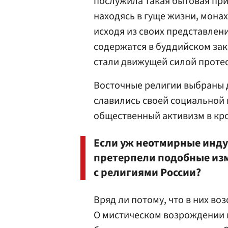
послужила такая бытовая при
находясь в гуще жизни, мона
исходя из своих представлен
содержатся в буддийском зако
стали движущей силой проте
Восточные религии выбраны д
славились своей социальной п
общественный активизм в кр
Если уж неотмирные инду
претерпели подобные изм
с религиями России?
Вряд ли потому, что в них в
О мистическом возрождении 