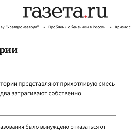
аву "Уралдронзавода"
Проблемы с бензином в России
Кризис с
ории
стории представляют прихотливую смесь
едва затрагивают собственно
разования было вынуждено отказаться от