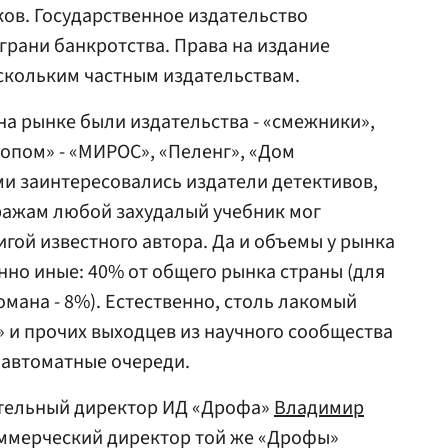
ов. Государственное издательство
грани банкротства. Права на издание
скольким частным издательствам.
а рынке были издательства - «смежники»,
опом» - «МИРОС», «Пеленг», «Дом
и заинтересовались издатели детективов,
ражам любой захудалый учебник мог
гой известного автора. Да и объемы у рынка
но иные: 40% от общего рынка страны (для
мана - 8%). Естественно, столь лакомый
» и прочих выходцев из научного сообщества
и автоматные очереди.
ительный директор ИД «Дрофа»
Владимир
 коммерческий директор той же «Дрофы»