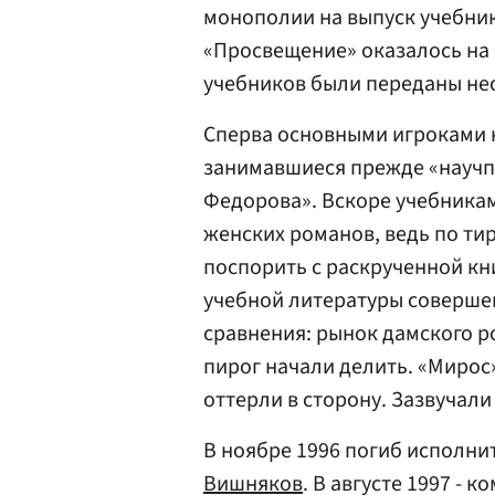
монополии на выпуск учебник
«Просвещение» оказалось на 
учебников были переданы не
Сперва основными игроками н
занимавшиеся прежде «научп
Федорова». Вскоре учебникам
женских романов, ведь по ти
поспорить с раскрученной кни
учебной литературы совершен
сравнения: рынок дамского ро
пирог начали делить. «Мирос
оттерли в сторону. Зазвучал
В ноябре 1996 погиб исполн
Вишняков
. В августе 1997 -