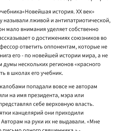
учебника«Новейшая история. ХХ век»
гу называли лживой и антипатриотической,
 он мало внимания уделяет собственно
рассказывает о достижениях союзников во
фессор ответить оппонентам, которые не
нига его - по новейшей истории мира, а не
м думы нескольких регионов «красного
ь в школах его учебник.
с жалобами попадали вовсе не авторам
яли на имя президента, мэра или
 представлял себе верховную власть.
сятки канцелярий они приходили
 Авторам на руки их не выдавали. «Мне
о письмо одного священника,» -