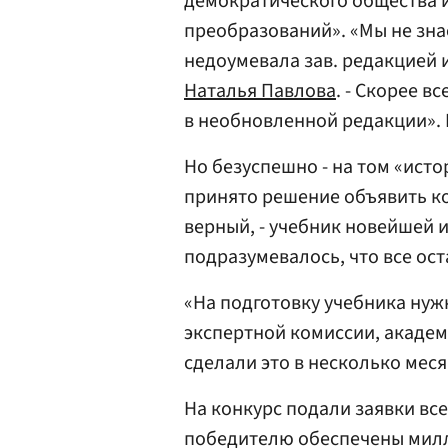
демократического общества и
преобразований». «Мы не знае
недоумевала зав. редакцией
Наталья Павлова
. - Скорее в
в необновленной редакции». 
Но безуспешно - на том «ист
принято решение объявить ко
верный, - учебник новейшей и
подразумевалось, что все ост
«На подготовку учебника нужн
экспертной комиссии, акаде
сделали это в несколько мес
На конкурс подали заявки все
победителю обеспечены милл