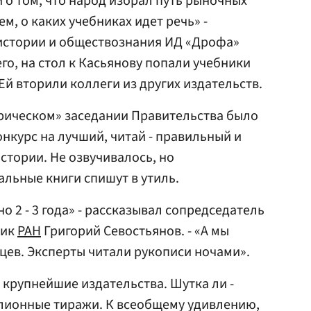
 о том, что народ избрал путь рыночных
м, о каких учебниках идет речь» -
 истории и обществознания ИД «Дрофа»
сего, на стол к Касьянову попали учебники
Ей вторили коллеги из других издательств.
орическом» заседании Правительства было
нкурс на лучший, читай - правильный и
стории. Не озвучивалось, но
альные книги спишут в утиль.
о 2 - 3 года» - рассказывал сопредседатель
мик
РАН
Григорий Севостьянов. - «А мы
яцев. Эксперты читали рукописи ночами».
 крупнейшие издательства. Шутка ли -
ионные тиражи. К всеобщему удивлению,