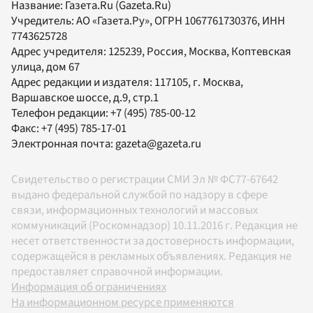
Название:
Газета.Ru
(Gazeta.Ru)
Учредитель:
АО «Газета.Ру»
, ОГРН 1067761730376, ИНН
7743625728
Адрес учредителя: 125239, Россия, Москва, Коптевская
улица, дом 67
Адрес редакции и издателя:
117105
, г.
Москва
,
Варшавское шоссе, д.9, стр.1
Телефон редакции:
+7 (495) 785-00-12
Факс:
+7 (495) 785-17-01
Электронная почта:
gazeta@gazeta.ru
Свидетельство о регистрации СМИ Эл № ФС77-67642
выдано федеральной службой по надзору в сфере
связи, информационных технологий и массовых
коммуникаций (Роскомнадзор) 10.11.2016 г. Редакция не
несет ответственности за достоверность информации,
содержащейся в рекламных объявлениях. Редакция не
предоставляет справочной информации.
Информация об ограничениях
На информационном ресурсе применяются