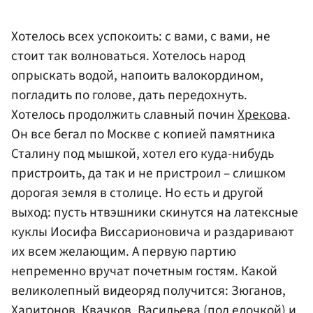
Хотелось всех успокоить: с вами, с вами, не
стоит так волноваться. Хотелось народ
опрыскать водой, напоить валокордином,
погладить по голове, дать передохнуть.
Хотелось продолжить славный почин
Хрекова
.
Он все бегал по Москве с копией памятника
Сталину под мышкой, хотел его куда-нибудь
пристроить, да так и не пристроил – слишком
дорогая земля в столице. Но есть и другой
выход: пусть нтвэшники скинутся на латексные
куклы Иосифа Виссарионовича и раздаривают
их всем желающим. А первую партию
непременно вручат почетным гостям. Какой
великолепный видеоряд получится: Зюганов,
Харитонов, Квачков,
Васильева
(под елочкой) и