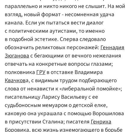
параллельно и никто никого не слышит. На мой
взгляд, новый формат - несомненная удача
канала. Если уж пытаться вести диалог
с политическими аутистами, то именно
в подобной эстетике. Сперва следовало
обозначить реликтовых персонажей:
Геннадия
Зюганова
с бегающими от вечного нежелания
отвечать на конкретные вопросы глазами;
полковника
ГРУ
в отставке Владимира
Квачков
а, с видимым трудом подбирающего
слова от ненависти к «либеральной помойке»;
писательницу Ларису Васильеву с ее
судьбоносным мемуаром о детской елке,
каковую она украшала с помощью Ворошилова
в присутствии Сталина; писателя
Генриха
Боровика
, всю жизнь изнемогающего в борьбе