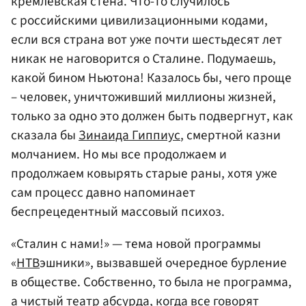
кремлевская стена. Что-то случилось
с российскими цивилизационными кодами,
если вся страна вот уже почти шестьдесят лет
никак не наговорится о Сталине. Подумаешь,
какой бином Ньютона! Казалось бы, чего проще
– человек, уничтоживший миллионы жизней,
только за одно это должен быть подвергнут, как
сказала бы
Зинаида Гиппиус
, смертной казни
молчанием. Но мы все продолжаем и
продолжаем ковырять старые раны, хотя уже
сам процесс давно напоминает
беспрецедентный массовый психоз.
«Сталин с нами!» — тема новой программы
«
НТВ
эшники», вызвавшей очередное бурление
в обществе. Собственно, то была не программа,
а чистый театр абсурда, когда все говорят