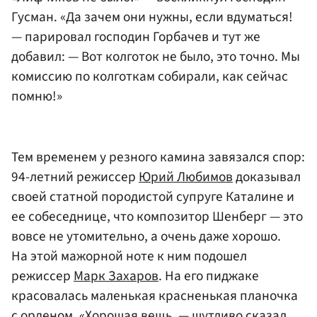
Гусман. «Да зачем они нужны, если вдуматься!
— парировал господин Горбачев и тут же
добавил: — Вот колготок не было, это точно. Мы
комиссию по колготкам собирали, как сейчас
помню!»
Тем временем у резного камина завязался спор:
94-летний режиссер
Юрий Любимов
доказывал
своей статной породистой супруге Каталине и
ее собеседнице, что композитор Шенберг — это
вовсе не утомительно, а очень даже хорошо.
На этой мажорной ноте к ним подошел
режиссер
Марк Захаров
. На его пиджаке
красовалась маленькая красненькая планочка
с орденом. «Хорошая вещь, — шутливо сказал