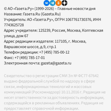
© АО «Газета.Ру» (1999-2026) – Главные новости дня
Название:
Газета.Ru
(Gazeta.Ru)
Учредитель:
АО «Газета.Ру»
, ОГРН 1067761730376, ИНН
7743625728
Адрес учредителя: 125239, Россия, Москва, Коптевская
улица, дом 67
Адрес редакции и издателя:
117105
, г.
Москва
,
Варшавское шоссе, д.9, стр.1
Телефон редакции:
+7 (495) 785-00-12
Факс:
+7 (495) 785-17-01
Электронная почта:
gazeta@gazeta.ru
Свидетельство о регистрации СМИ Эл № ФС77-67642
выдано федеральной службой по надзору в сфере
связи, информационных технологий и массовых
коммуникаций (Роскомнадзор) 10.11.2016 г. Редакция не
несет ответственности за достоверность информации,
содержащейся в рекламных объявлениях. Редакция не
предоставляет справочной информации.