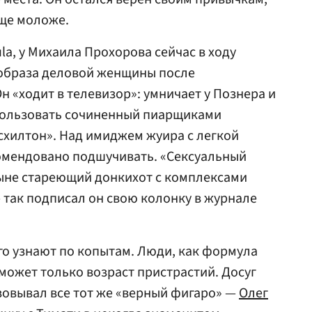
еще моложе.
la, у Михаила Прохорова сейчас в ходу
образа деловой женщины после
 «ходит в телевизор»: умничает у Познера и
пользовать сочиненный пиарщиками
хилтон». Над имиджем жуира с легкой
комендовано подшучивать. «Сексуальный
ыне стареющий донкихот с комплексами
 так подписал он свою колонку в журнале
 его узнают по копытам. Люди, как формула
 может только возраст пристрастий. Досуг
зовывал все тот же «верный фигаро» —
Олег