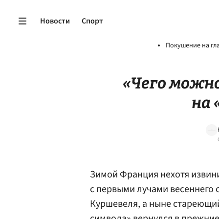
Новости
Спорт
Покушение на гл
«Чего можн
на 
Зимой Франция нехотя извин
с первыми лучами весеннего 
Куршевеля, а ныне стареющий
символа» вернулся в прежние