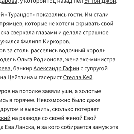
дарова
, у которой год назад пел
Элтон Джон
.
й «Турандот» показались гости. Им стали
Упрямцев, которые не хотели скрывать свой
маска сверкала глазами и делала страшное
аружился
Филипп Киркоров
.
в за столы расселись водочный король
модель Ольга Родионова, жена экс-министра
рева
, банкир
Александр Гафин
с супругой
яна Цейтлина и галерист
Стелла Кей
.
уров на потолке завяли уши, а золотые
лись в горячее. Невозможно было даже
 другом и выяснить, сколько потеряет
ский
на разводе со своей женой Евой
 Eва Ланска, и за кого собирается замуж эта