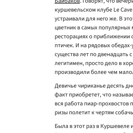
Байбаков
. Говорят, что вечер
куршевельском клубе Le Cave
устраивали для него же. В это
цветник в самых популярных м
ресторациях о приближении с
птичек. И на рядовых обедах
существа лет по двенадцать с
легитимен, просто дело в хор
производили более чем мало
Девичье чириканье десять дн
факт приобретет, что называ
вся работа пиар-прохвостов 
ризы полетит к чертям собач
Была в этот раз в Куршевеле