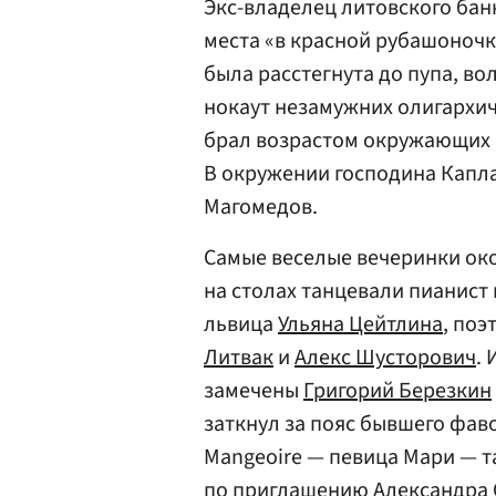
Экс-владелец литовского бан
места «в красной рубашоночк
была расстегнута до пупа, во
нокаут незамужних олигархи
брал возрастом окружающих е
В окружении господина Капл
Магомедов.
Самые веселые вечеринки око
на столах танцевали пианист
львица
Ульяна Цейтлина
, по
Литвак
и
Алекс Шусторович
.
замечены
Григорий Березкин
заткнул за пояс бывшего фаво
Mangeoire — певица Мари — т
по приглашению Александра 