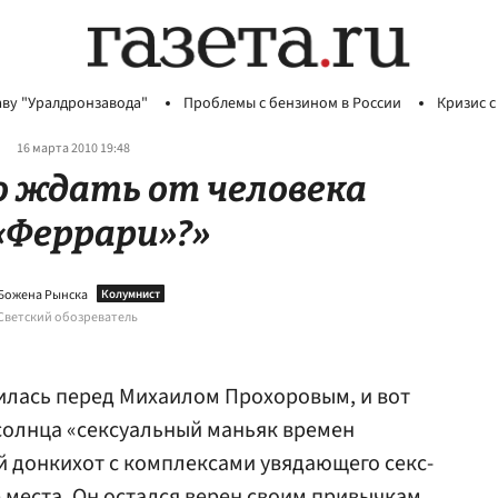
аву "Уралдронзавода"
Проблемы с бензином в России
Кризис с
16 марта 2010 19:48
о ждать от человека
«Феррари»?»
Божена Рынска
Светский обозреватель
илась перед Михаилом Прохоровым, и вот
солнца «сексуальный маньяк времен
 донкихот с комплексами увядающего секс-
 места. Он остался верен своим привычкам,