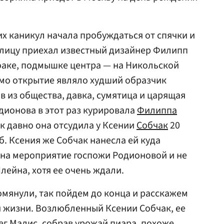
х каникул начала пробуждаться от спячки и
олицу приехал известный дизайнер Филипп
оаке, подмышке центра — на Никольской
Само открытие являло худший образчик
в из общества, давка, сумятица и царящая
одионова в этот раз курировала
Филиппа
ак давно она отсудила у Ксении
Собчак
20
б. Ксения же Собчак нанесла ей куда
 на мероприятие госпожи Родионовой и не
ейна, хотя ее очень ждали.
помянули, так пойдем до конца и расскажем
й жизни. Возлюбленный Ксении Собчак, ее
ег Малис
, собрав урожай пиара, похоже,