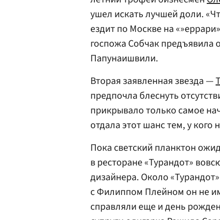
ушел искать лучшей доли. «Ч
ездит по Москве на «»еррари»
госпожа Собчак предъявила о
Папунаишвили.
Вторая заявленная звезда —
предпочла блеснуть отсутств
прикрывало только самое нача
отдала этот шанс тем, у кого 
Пока светский планктон ожи
в ресторане «Турандот» вовс
дизайнера. Около «Турандот» 
с Филиппом Плейном он не им
справляли еще и день рожде