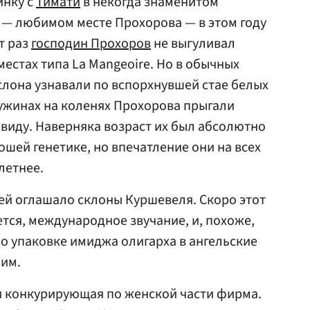
инку с
Тимати
в некогда знаменитом
 — любимом месте Прохорова — в этом году
т раз
господин Прохоров
не выгуливал
естах типа La Mangeoire. Но в обычных
лона узнавали по вcпорхнувшей стае белых
-ужинах на коленях Прохорова прыгали
 виду. Наверняка возраст их был абсолютно
ошей генетике, но впечатление они на всех
летнее.
ей оглашало склоны Куршевеля. Скоро этот
ется, международное звучание, и, похоже,
по упаковке имиджа олигарха в ангельские
ьим.
 и конкурирующая по женской части фирма.