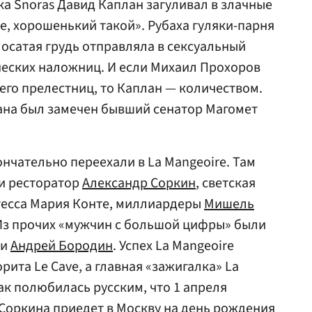
ка Snoras Давид Каплан загуливал в злачные
е, хорошенький такой». Рубаха гуляки-парня
лосатая грудь отправляла в сексуальный
ческих наложниц. И если Михаил Прохоров
го прелестниц, то Каплан — количеством.
ана был замечен бывший сенатор Магомет
нчательно переехали в La Mangeoire. Там
 и ресторатор
Александр Соркин
, светская
этесса Мария Конте, миллиардеры
Мишель
 Из прочих «мужчин с большой цифры» были
и
Андрей Бородин
. Успех La Mangeoire
рита Le Cave, а главная «зажигалка» La
ак полюбилась русским, что 1 апреля
Соркина приедет в Москву на день рождения