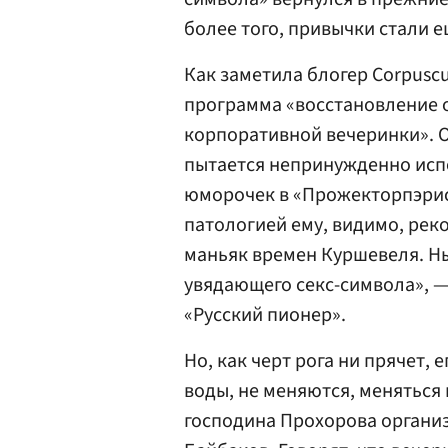
более того, привычки стали 
Как заметила блогер Corpuscu
программа «восстановление 
корпоративной вечеринки». Он
пытается непринужденно ис
юморочек в «Прожекторпэрис
патологией ему, видимо, ре
маньяк времен Куршевеля. Н
увядающего секс-символа», —
«Русский пионер».
Но, как черт рога ни прячет,
воды, не меняются, меняться
господина Прохорова органи