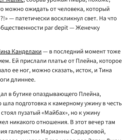
то можно ожидать от человека, который
?!» — патетически воскликнул свет. На что
бщественности par depit — Женечку
Тина Канделаки
— в последний момент тоже
ием. Ей прислали платье от Плейна, которое
ло ее ног, можно сказать, исток, и Тина
ноги длиннее.
дал в бутике опаздывающего Плейна,
ю шла подготовка к камерному ужину в честь
стоял пузатый «Майбах», но к ужину
ел никакого отношения. В этот вечер там
ния галеристки Марианны Сардаровой,