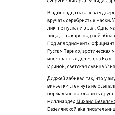
супруги олигарха
Рашида Сар
В одиннадцать вечера у двере
вручать серебристые маски. 
лик, не пускали в зал. Одна 
лицо, — вскоре под ней обн
Под аплодисменты официанто
Рустам Тарико
, эротическая 
иностранных дел
Елена Козы
Ириной, светская львица Уль
Диджей забивал так, что у ам
виньетки стен чуть не осыпа
нормально поговорить друг с
миллиардер
Михаил Безелян
Безелянской aka писательница