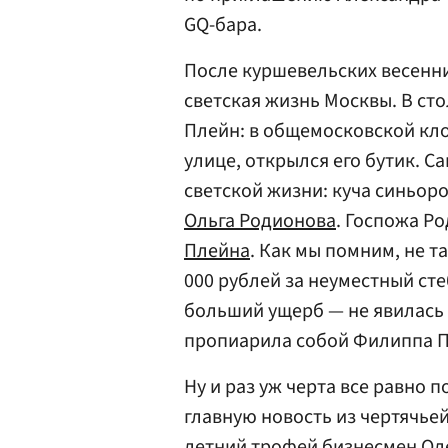
GQ-бара.
После куршевельских весенни
светская жизнь Москвы. В ст
Плейн: в общемосковской кл
улице, открылся его бутик. 
светской жизни: куча синьоро
Ольга Родионова
. Госпожа Р
Плейна
. Как мы помним, не т
000 рублей за неуместный сте
больший ущерб — не явилась
пропиарила собой Филиппа Пл
Ну и раз уж черта все равно 
главную новость из чертячье
летний трофей бизнесмен
Ол