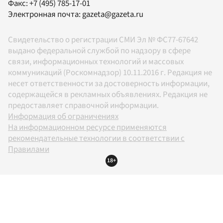
Факс:
+7 (495) 785-17-01
Электронная почта:
gazeta@gazeta.ru
Свидетельство о регистрации СМИ Эл № ФС77-67642
выдано федеральной службой по надзору в сфере
связи, информационных технологий и массовых
коммуникаций (Роскомнадзор) 10.11.2016 г. Редакция не
несет ответственности за достоверность информации,
содержащейся в рекламных объявлениях. Редакция не
предоставляет справочной информации.
Информация об ограничениях
На информационном ресурсе применяются
рекомендательные технологии в соответствии с
Правилами
18+