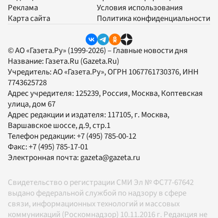
Реклама
Условия использования
Карта сайта
Политика конфиденциальности
© АО «Газета.Ру» (1999-2026) – Главные новости дня
Название:
Газета.Ru
(Gazeta.Ru)
Учредитель:
АО «Газета.Ру»
, ОГРН 1067761730376, ИНН
7743625728
Адрес учредителя: 125239, Россия, Москва, Коптевская
улица, дом 67
Адрес редакции и издателя:
117105
, г.
Москва
,
Варшавское шоссе, д.9, стр.1
Телефон редакции:
+7 (495) 785-00-12
Факс:
+7 (495) 785-17-01
Электронная почта:
gazeta@gazeta.ru
Свидетельство о регистрации СМИ Эл № ФС77-67642
выдано федеральной службой по надзору в сфере
связи, информационных технологий и массовых
коммуникаций (Роскомнадзор) 10.11.2016 г. Редакция не