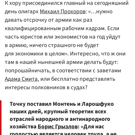
К хору присоединился главный на сегодняшний
день олигарх
Михаил Прохоров
: «…нужно
давать отсрочку от армии как раз
квалифицированным рабочим кадрам. Если
часть юристов или экономистов на год уйдут
в армию, ничего страшного не будет
для экономики в целом». Интересно, что ж они
там в нашей нынешней армии делать будут:
попрошайничать, в соответствии с заветами
Адама Смита
, или бесплатно представлять
интересы полковников в судах?
Точку поставил Монтень и Ларошфуко
наших дней, крупный теоретик всех
отраслей народного и антинародного
хозяйства
Борис Грызлов
: «Для нас
гордостью является человек труда, а не