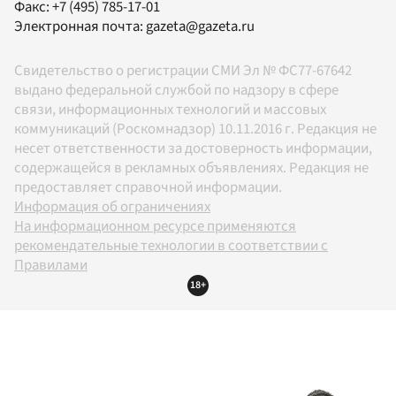
Факс:
+7 (495) 785-17-01
Электронная почта:
gazeta@gazeta.ru
Свидетельство о регистрации СМИ Эл № ФС77-67642
выдано федеральной службой по надзору в сфере
связи, информационных технологий и массовых
коммуникаций (Роскомнадзор) 10.11.2016 г. Редакция не
несет ответственности за достоверность информации,
содержащейся в рекламных объявлениях. Редакция не
предоставляет справочной информации.
Информация об ограничениях
На информационном ресурсе применяются
рекомендательные технологии в соответствии с
Правилами
18+