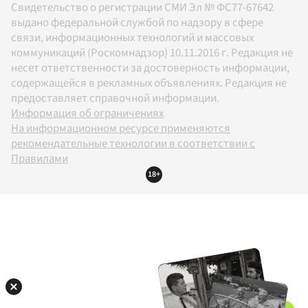
Свидетельство о регистрации СМИ Эл № ФС77-67642
выдано федеральной службой по надзору в сфере
связи, информационных технологий и массовых
коммуникаций (Роскомнадзор) 10.11.2016 г. Редакция не
несет ответственности за достоверность информации,
содержащейся в рекламных объявлениях. Редакция не
предоставляет справочной информации.
Информация об ограничениях
На информационном ресурсе применяются
рекомендательные технологии в соответствии с
Правилами
18+