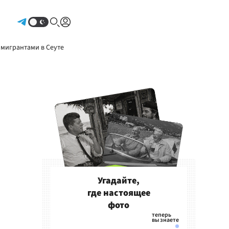
Авторизоваться
 мигрантами в Сеуте
Угадайте,
где настоящее
фото