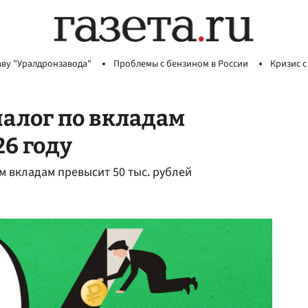
аву "Уралдронзавода"
Проблемы с бензином в России
Кризис с
налог по вкладам
26 году
м вкладам превысит 50 тыс. рублей