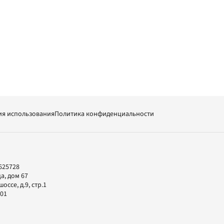
ия использования
Политика конфиденциальности
625728
а, дом 67
ссе, д.9, стр.1
-01