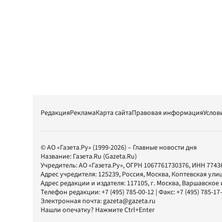
Редакция
Реклама
Карта сайта
Правовая информация
Услов
© АО «Газета.Ру» (1999-2026) – Главные новости дня
Название:
Газета.Ru
(Gazeta.Ru)
Учредитель:
АО «Газета.Ру»
, ОГРН 1067761730376, ИНН 7743
Адрес учредителя: 125239, Россия, Москва, Коптевская улиц
Адрес редакции и издателя:
117105
, г.
Москва
,
Варшавское шо
Телефон редакции:
+7 (495) 785-00-12
| Факс:
+7 (495) 785-17
Электронная почта:
gazeta@gazeta.ru
Нашли опечатку? Нажмите Ctrl+Enter