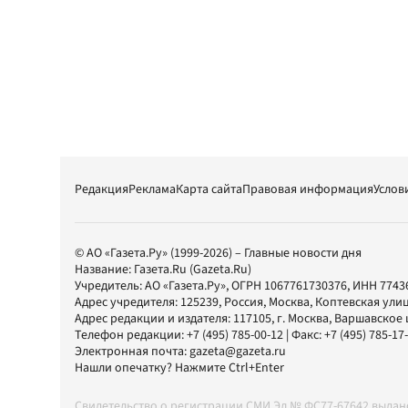
Редакция
Реклама
Карта сайта
Правовая информация
Услов
© АО «Газета.Ру» (1999-2026) – Главные новости дня
Название:
Газета.Ru
(Gazeta.Ru)
Учредитель:
АО «Газета.Ру»
, ОГРН 1067761730376, ИНН 7743
Адрес учредителя: 125239, Россия, Москва, Коптевская улиц
Адрес редакции и издателя:
117105
, г.
Москва
,
Варшавское шо
Телефон редакции:
+7 (495) 785-00-12
| Факс:
+7 (495) 785-17
Электронная почта:
gazeta@gazeta.ru
Нашли опечатку? Нажмите Ctrl+Enter
Свидетельство о регистрации СМИ Эл № ФС77-67642 выда