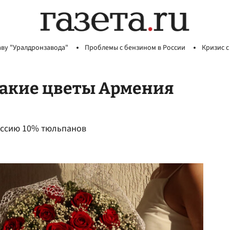
аву "Уралдронзавода"
Проблемы с бензином в России
Кризис с
какие цветы Армения
оссию 10% тюльпанов