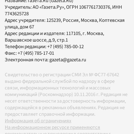
Название:
Газета.Ru
(Gazeta.Ru)
Учредитель:
АО «Газета.Ру»
, ОГРН 1067761730376, ИНН
7743625728
Адрес учредителя: 125239, Россия, Москва, Коптевская
улица, дом 67
Адрес редакции и издателя:
117105
, г.
Москва
,
Варшавское шоссе, д.9, стр.1
Телефон редакции:
+7 (495) 785-00-12
Факс:
+7 (495) 785-17-01
Электронная почта:
gazeta@gazeta.ru
Свидетельство о регистрации СМИ Эл № ФС77-67642
выдано федеральной службой по надзору в сфере
связи, информационных технологий и массовых
коммуникаций (Роскомнадзор) 10.11.2016 г. Редакция не
несет ответственности за достоверность информации,
содержащейся в рекламных объявлениях. Редакция не
предоставляет справочной информации.
Информация об ограничениях
На информационном ресурсе применяются