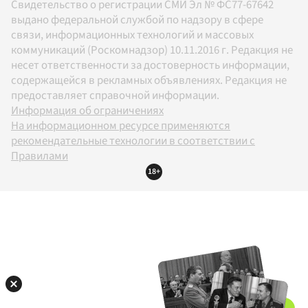
Свидетельство о регистрации СМИ Эл № ФС77-67642
выдано федеральной службой по надзору в сфере
связи, информационных технологий и массовых
коммуникаций (Роскомнадзор) 10.11.2016 г. Редакция не
несет ответственности за достоверность информации,
содержащейся в рекламных объявлениях. Редакция не
предоставляет справочной информации.
Информация об ограничениях
На информационном ресурсе применяются
рекомендательные технологии в соответствии с
Правилами
18+