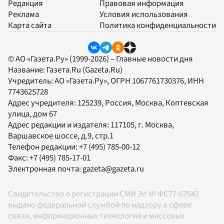
Редакция
Правовая информация
Реклама
Условия использования
Карта сайта
Политика конфиденциальности
© АО «Газета.Ру» (1999-2026) – Главные новости дня
Название:
Газета.Ru
(Gazeta.Ru)
Учредитель:
АО «Газета.Ру»
, ОГРН 1067761730376, ИНН
7743625728
Адрес учредителя: 125239, Россия, Москва, Коптевская
улица, дом 67
Адрес редакции и издателя:
117105
, г.
Москва
,
Варшавское шоссе, д.9, стр.1
Телефон редакции:
+7 (495) 785-00-12
Факс:
+7 (495) 785-17-01
Электронная почта:
gazeta@gazeta.ru
Свидетельство о регистрации СМИ Эл № ФС77-67642
выдано федеральной службой по надзору в сфере
связи, информационных технологий и массовых