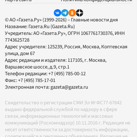
© АО «Газета.Ру» (1999-2026) – Главные новости дня
Название:
Газета.Ru
(Gazeta.Ru)
Учредитель:
АО «Газета.Ру»
, ОГРН 1067761730376, ИНН
7743625728
Адрес учредителя: 125239, Россия, Москва, Коптевская
улица, дом 67
Адрес редакции и издателя:
117105
, г.
Москва
,
Варшавское шоссе, д.9, стр.1
Телефон редакции:
+7 (495) 785-00-12
Факс:
+7 (495) 785-17-01
Электронная почта:
gazeta@gazeta.ru
Свидетельство о регистрации СМИ Эл № ФС77-67642
выдано федеральной службой по надзору в сфере
связи, информационных технологий и массовых
коммуникаций (Роскомнадзор) 10.11.2016 г. Редакция не
несет ответственности за достоверность информации,
содержащейся в рекламных объявлениях. Редакция не