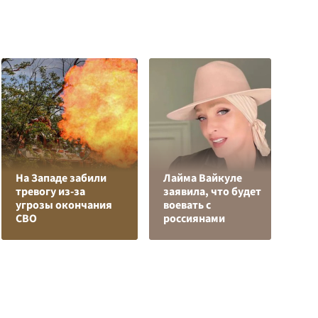
На Западе забили
Лайма Вайкуле
Р
тревогу из-за
заявила, что будет
н
угрозы окончания
воевать с
п
СВО
россиянами
К