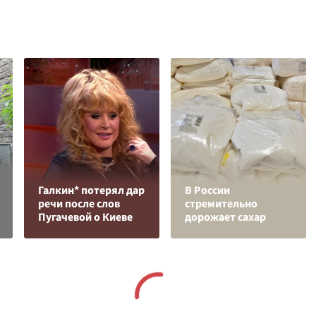
Галкин* потерял дар
В России
речи после слов
стремительно
Пугачевой о Киеве
дорожает сахар