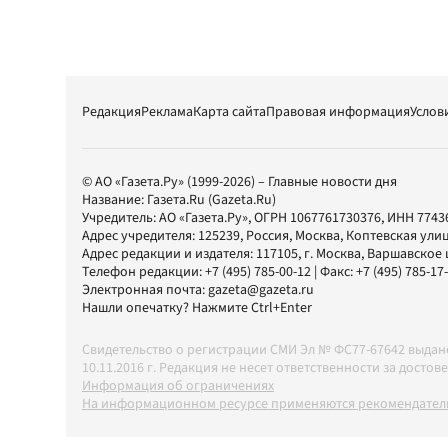
Редакция
Реклама
Карта сайта
Правовая информация
Услов
© АО «Газета.Ру» (1999-2026) – Главные новости дня
Название:
Газета.Ru
(Gazeta.Ru)
Учредитель:
АО «Газета.Ру»
, ОГРН 1067761730376, ИНН 7743
Адрес учредителя: 125239, Россия, Москва, Коптевская улиц
Адрес редакции и издателя:
117105
, г.
Москва
,
Варшавское шо
Телефон редакции:
+7 (495) 785-00-12
| Факс:
+7 (495) 785-17
Электронная почта:
gazeta@gazeta.ru
Нашли опечатку? Нажмите Ctrl+Enter
Свидетельство о регистрации СМИ Эл № ФС77-67642 выда
10.11.2016 г. Редакция не несет ответственности за дос
Информация об ограничениях
На информационном ресурсе применяются рекомендатель