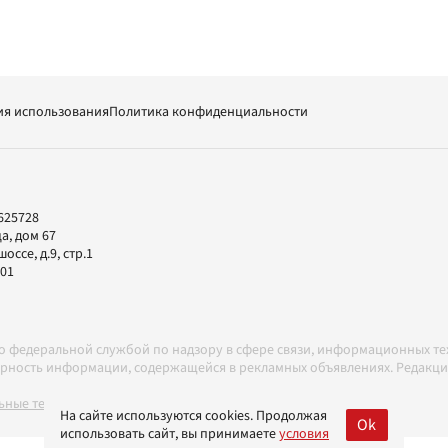
ия использования
Политика конфиденциальности
625728
а, дом 67
ссе, д.9, стр.1
-01
но федеральной службой по надзору в сфере связи, информационных т
товерность информации, содержащейся в рекламных объявлениях. Редак
ные технологии в соответствии с Правилами
На сайте используются cookies. Продолжая
Ok
использовать сайт, вы принимаете
условия