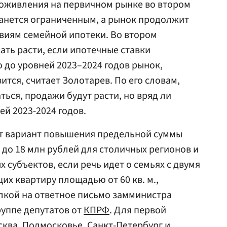
 оживления на первичном рынке во втором
станется ограниченным, а рынок продолжит
виям семейной ипотеки. Во втором
ать расти, если ипотечные ставки
 до уровней 2023–2024 годов рынок,
ится, считает Золотарев. По его словам,
ься, продажи будут расти, но вряд ли
ей 2023-2024 годов.
т вариант повышения предельной суммы
 до 18 млн рублей для столичных регионов и
х субъектов, если речь идет о семьях с двумя
их квартиру площадью от 60 кв. м.,
лкой на ответное письмо замминистра
уппе депутатов от
КПРФ
. Для первой
сква
,
Подмосковье
,
Санкт-Петербург
и