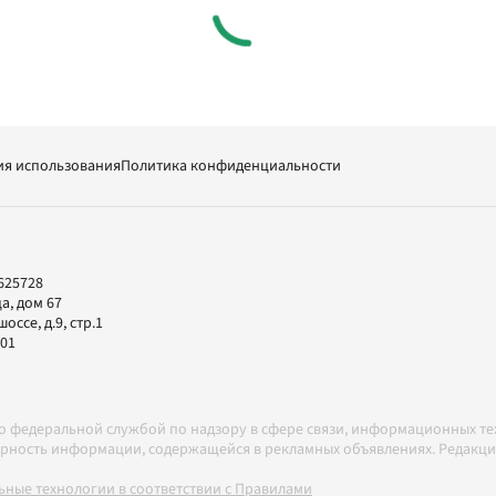
ия использования
Политика конфиденциальности
625728
а, дом 67
ссе, д.9, стр.1
-01
но федеральной службой по надзору в сфере связи, информационных т
товерность информации, содержащейся в рекламных объявлениях. Редак
ные технологии в соответствии с Правилами