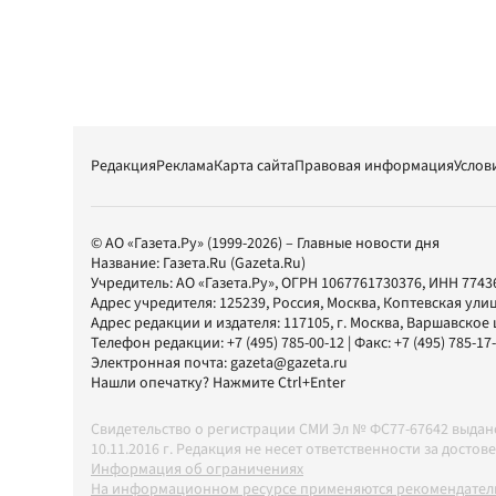
Редакция
Реклама
Карта сайта
Правовая информация
Услов
© АО «Газета.Ру» (1999-2026) – Главные новости дня
Название:
Газета.Ru
(Gazeta.Ru)
Учредитель:
АО «Газета.Ру»
, ОГРН 1067761730376, ИНН 7743
Адрес учредителя: 125239, Россия, Москва, Коптевская улиц
Адрес редакции и издателя:
117105
, г.
Москва
,
Варшавское шо
Телефон редакции:
+7 (495) 785-00-12
| Факс:
+7 (495) 785-17
Электронная почта:
gazeta@gazeta.ru
Нашли опечатку? Нажмите Ctrl+Enter
Свидетельство о регистрации СМИ Эл № ФС77-67642 выда
10.11.2016 г. Редакция не несет ответственности за дос
Информация об ограничениях
На информационном ресурсе применяются рекомендатель