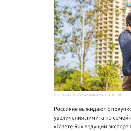
Elizaveta Galitckaia/Shutterstock/FOTODOM
Россияне выжидают с покупк
увеличения лимита по семейн
«Газете.Ru» ведущий экспер