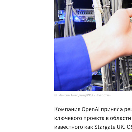
Максим Богодвид/РИА «Новости»
Компания OpenAI приняла ре
ключевого проекта в област
известного как Stargate UK. 