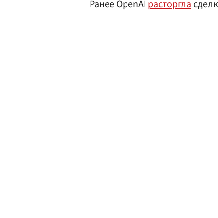
Ранее OpenAI
расторгла
сделку