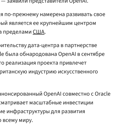
 — заявили представители OpenAI.
я по-прежнему намерена развивать свое
рый является ее крупнейшим центром
за пределами
США
.
ительству дата-центра в партнерстве
le была обнародована OpenAI в сентябре
то реализация проекта привлечет
британскую индустрию искусственного
 анонсированный OpenAI совместно с Oracle
дусматривает масштабные инвестиции
ние инфраструктуры для развития
 всему миру.