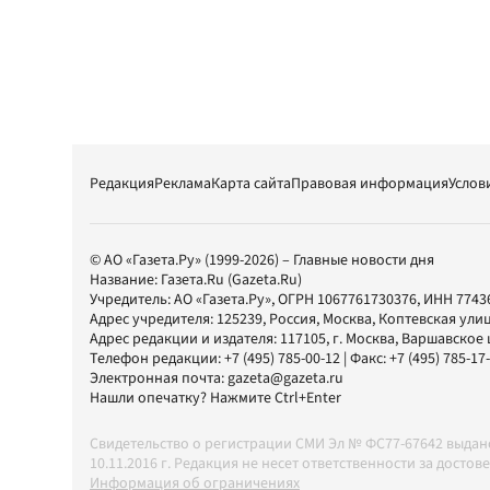
Редакция
Реклама
Карта сайта
Правовая информация
Услов
© АО «Газета.Ру» (1999-2026) – Главные новости дня
Название:
Газета.Ru
(Gazeta.Ru)
Учредитель:
АО «Газета.Ру»
, ОГРН 1067761730376, ИНН 7743
Адрес учредителя: 125239, Россия, Москва, Коптевская улиц
Адрес редакции и издателя:
117105
, г.
Москва
,
Варшавское шо
Телефон редакции:
+7 (495) 785-00-12
| Факс:
+7 (495) 785-17
Электронная почта:
gazeta@gazeta.ru
Нашли опечатку? Нажмите Ctrl+Enter
Свидетельство о регистрации СМИ Эл № ФС77-67642 выда
10.11.2016 г. Редакция не несет ответственности за дос
Информация об ограничениях