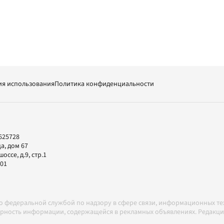
ия использования
Политика конфиденциальности
625728
а, дом 67
ссе, д.9, стр.1
-01
но федеральной службой по надзору в сфере связи, информационных т
товерность информации, содержащейся в рекламных объявлениях. Редак