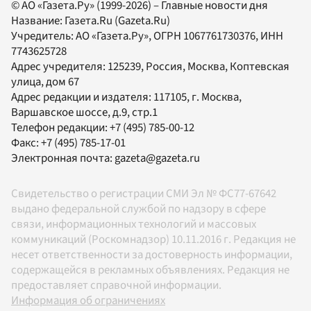
© АО «Газета.Ру» (1999-2026) – Главные новости дня
Название:
Газета.Ru
(Gazeta.Ru)
Учредитель:
АО «Газета.Ру»
, ОГРН 1067761730376, ИНН
7743625728
Адрес учредителя: 125239, Россия, Москва, Коптевская
улица, дом 67
Адрес редакции и издателя:
117105
, г.
Москва
,
Варшавское шоссе, д.9, стр.1
Телефон редакции:
+7 (495) 785-00-12
Факс:
+7 (495) 785-17-01
Электронная почта:
gazeta@gazeta.ru
Свидетельство о регистрации СМИ Эл № ФС77-67642
выдано федеральной службой по надзору в сфере
связи, информационных технологий и массовых
коммуникаций (Роскомнадзор) 10.11.2016 г. Редакция не
несет ответственности за достоверность информации,
содержащейся в рекламных объявлениях. Редакция не
предоставляет справочной информации.
Информация об ограничениях