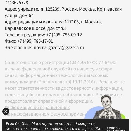
7743625728
Адрес учредителя: 125239, Россия, Москва, Коптевская
улица, дом 67
Адрес редакции и издателя:
117105
, г.
Москва
,
Варшавское шоссе, д.9, стр.1
Телефон редакции:
+7 (495) 785-00-12
Факс:
+7 (495) 785-17-01
Электронная почта:
gazeta@gazeta.ru
Свидетельство о регистрации СМИ Эл № ФС77-67642
выдано федеральной службой по надзору в сфере
связи, информационных технологий и массовых
коммуникаций (Роскомнадзор) 10.11.2016 г. Редакция не
несет ответственности за достоверность информации,
содержащейся в рекламных объявлениях. Редакция не
предоставляет справочной информации.
Информация об ограничениях
На информационном ресурсе применяются
рекомендательные технологии в соответствии с
Если бы Илон Маск тратил по 1 млн долларов в
Правилами
день, его состояние не закончилось бы и через 2000