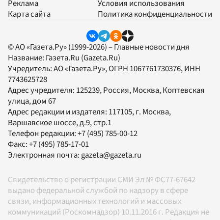
Реклама
Условия использования
Карта сайта
Политика конфиденциальности
© АО «Газета.Ру» (1999-2026) – Главные новости дня
Название:
Газета.Ru
(Gazeta.Ru)
Учредитель:
АО «Газета.Ру»
, ОГРН 1067761730376, ИНН
7743625728
Адрес учредителя: 125239, Россия, Москва, Коптевская
улица, дом 67
Адрес редакции и издателя:
117105
, г.
Москва
,
Варшавское шоссе, д.9, стр.1
Телефон редакции:
+7 (495) 785-00-12
Факс:
+7 (495) 785-17-01
Электронная почта:
gazeta@gazeta.ru
Свидетельство о регистрации СМИ Эл № ФС77-67642
выдано федеральной службой по надзору в сфере
связи, информационных технологий и массовых
коммуникаций (Роскомнадзор) 10.11.2016 г. Редакция не