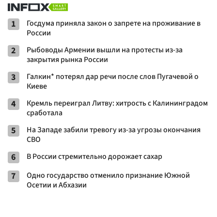
1
Госдума приняла закон о запрете на проживание в
России
2
Рыбоводы Армении вышли на протесты из-за
закрытия рынка России
3
Галкин* потерял дар речи после слов Пугачевой о
Киеве
4
Кремль переиграл Литву: хитрость с Калининградом
сработала
5
На Западе забили тревогу из-за угрозы окончания
СВО
6
В России стремительно дорожает сахар
7
Одно государство отменило признание Южной
Осетии и Абхазии