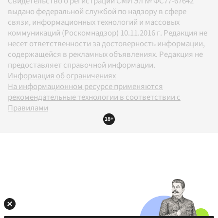
Свидетельство о регистрации СМИ Эл № ФС77-67642
выдано федеральной службой по надзору в сфере
связи, информационных технологий и массовых
коммуникаций (Роскомнадзор) 10.11.2016 г. Редакция не
несет ответственности за достоверность информации,
содержащейся в рекламных объявлениях. Редакция не
предоставляет справочной информации.
Информация об ограничениях
На информационном ресурсе применяются
рекомендательные технологии в соответствии с
Правилами
18+