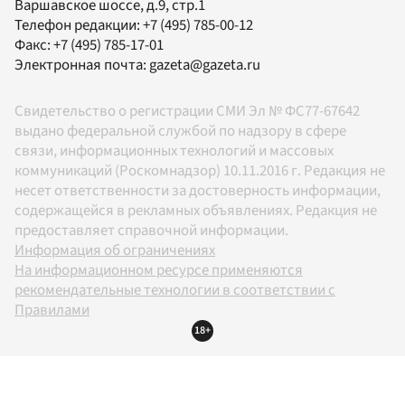
Варшавское шоссе, д.9, стр.1
Телефон редакции:
+7 (495) 785-00-12
Факс:
+7 (495) 785-17-01
Электронная почта:
gazeta@gazeta.ru
Свидетельство о регистрации СМИ Эл № ФС77-67642
выдано федеральной службой по надзору в сфере
связи, информационных технологий и массовых
коммуникаций (Роскомнадзор) 10.11.2016 г. Редакция не
несет ответственности за достоверность информации,
содержащейся в рекламных объявлениях. Редакция не
предоставляет справочной информации.
Информация об ограничениях
На информационном ресурсе применяются
рекомендательные технологии в соответствии с
Правилами
18+