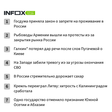
1
Госдума приняла закон о запрете на проживание в
России
2
Рыбоводы Армении вышли на протесты из-за
закрытия рынка России
3
Галкин* потерял дар речи после слов Пугачевой о
Киеве
4
На Западе забили тревогу из-за угрозы окончания
СВО
5
В России стремительно дорожает сахар
6
Кремль переиграл Литву: хитрость с Калининградом
сработала
7
Одно государство отменило признание Южной
Осетии и Абхазии