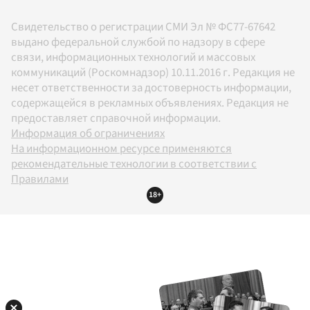
Свидетельство о регистрации СМИ Эл № ФС77-67642
выдано федеральной службой по надзору в сфере
связи, информационных технологий и массовых
коммуникаций (Роскомнадзор) 10.11.2016 г. Редакция не
несет ответственности за достоверность информации,
содержащейся в рекламных объявлениях. Редакция не
предоставляет справочной информации.
Информация об ограничениях
На информационном ресурсе применяются
рекомендательные технологии в соответствии с
Правилами
18+