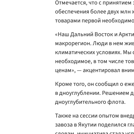
Отмечается, что с принятием 
обеспечения более двух млн 
товарами первой необходимо
«Наш Дальний Восток и Аркти
макрорегион. Люди в нем жив
климатических условиях. Мы о
необходимое, в том числе то
ценам», — акцентировал вни
Кроме того, он сообщил о еж
в дноуглублении. Решением 
дноуглубительного флота.
Также на сессии опытом вне
завоза в Якутии поделился г
словам, инициатива стала ус