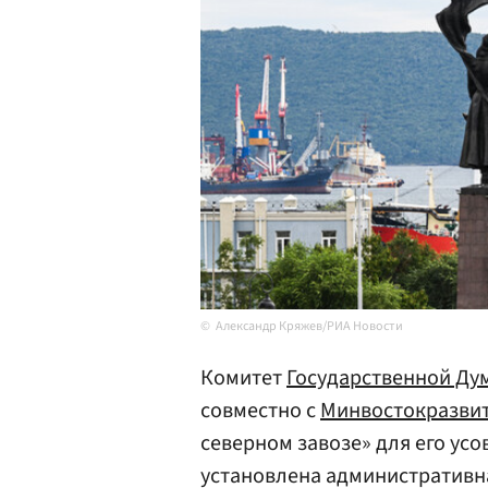
Александр Кряжев/РИА Новости
Комитет
Государственной Ду
совместно с
Минвостокразвит
северном завозе» для его усо
установлена административна