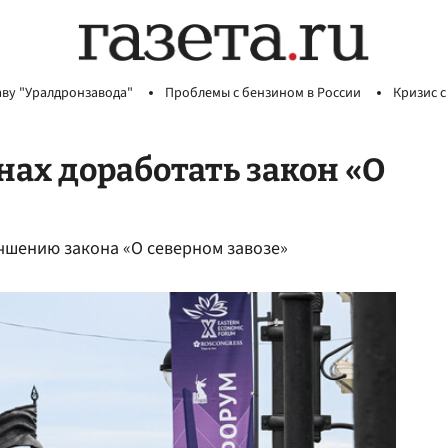
аву "Уралдронзавода"
Проблемы с бензином в России
Кризис с
нах доработать закон «О
чшению закона «О северном завозе»