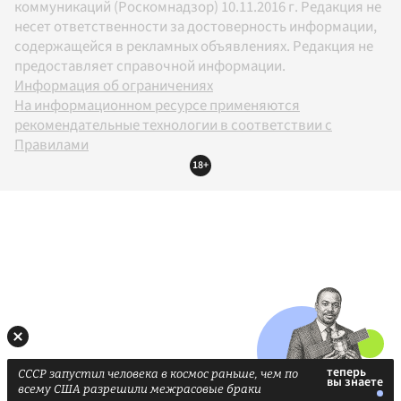
коммуникаций (Роскомнадзор) 10.11.2016 г. Редакция не
несет ответственности за достоверность информации,
содержащейся в рекламных объявлениях. Редакция не
предоставляет справочной информации.
Информация об ограничениях
На информационном ресурсе применяются
рекомендательные технологии в соответствии с
Правилами
18+
СССР запустил человека в космос раньше, чем по
всему США разрешили межрасовые браки