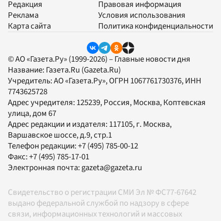
Редакция
Правовая информация
Реклама
Условия использования
Карта сайта
Политика конфиденциальности
© АО «Газета.Ру» (1999-2026) – Главные новости дня
Название:
Газета.Ru
(Gazeta.Ru)
Учредитель:
АО «Газета.Ру»
, ОГРН 1067761730376, ИНН
7743625728
Адрес учредителя: 125239, Россия, Москва, Коптевская
улица, дом 67
Адрес редакции и издателя:
117105
, г.
Москва
,
Варшавское шоссе, д.9, стр.1
Телефон редакции:
+7 (495) 785-00-12
Факс:
+7 (495) 785-17-01
Электронная почта:
gazeta@gazeta.ru
Свидетельство о регистрации СМИ Эл № ФС77-67642
выдано федеральной службой по надзору в сфере
связи, информационных технологий и массовых